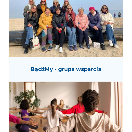
BądźMy - grupa wsparcia