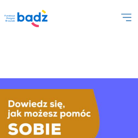
Ope
Men