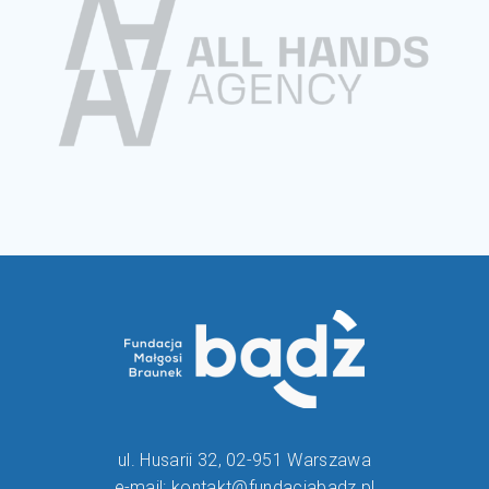
ul. Husarii 32, 02-951 Warszawa
e-mail: kontakt@fundacjabadz.pl