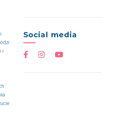
Social media
o
hodzi
 i
ch
nia
zucie