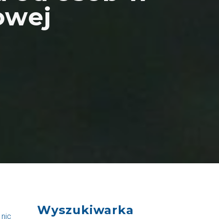
owej
Wyszukiwarka
 nic