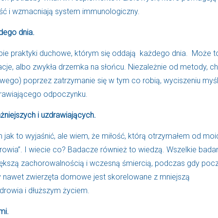
ość i wzmacniają system immunologiczny.
dego dnia.
obie praktyki duchowe, którym się oddają każdego dnia. Może t
macje, albo zwykła drzemka na słońcu. Niezależnie od metody, c
wego) poprzez zatrzymanie się w tym co robią, wyciszeniu myśli
drawiającego odpoczynku.
ażniejszych i uzdrawiających.
m jak to wyjaśnić, ale wiem, że miłość, którą otrzymałem od moi
drowia”. I wiecie co? Badacze również to wiedzą. Wszelkie bada
iększą zachorowalnością i wczesną śmiercią, podczas gdy poc
zy nawet zwierzęta domowe jest skorelowane z mniejszą
rowia i dłuższym życiem.
mi.