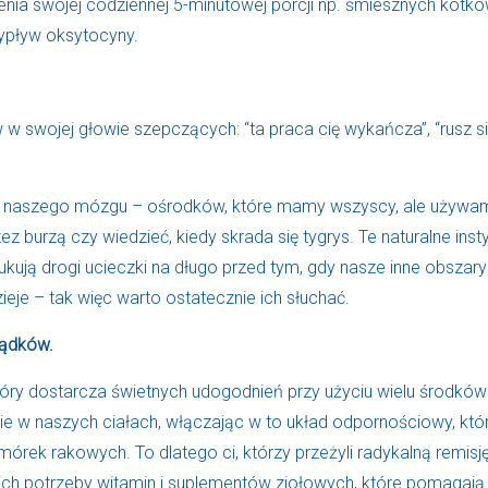
enia swojej codziennej 5-minutowej porcji np. śmiesznych kotkó
ypływ oksytocyny.
w w swojej głowie szepczących: “ta praca cię wykańcza”, “rusz si
ci naszego mózgu – ośrodków, które mamy wszyscy, ale używa
ez burzą czy wiedzieć, kiedy skrada się tygrys. Te naturalne inst
ują drogi ucieczki na długo przed tym, gdy nasze inne obszary
ieje – tak więc warto ostatecznie ich słuchać.
ządków.
 który dostarcza świetnych udogodnień przy użyciu wielu środków
ie w naszych ciałach, włączając w to układ odpornościowy, któ
órek rakowych. To dlatego ci, którzy przeżyli radykalną remisję
ich potrzeby witamin i suplementów ziołowych, które pomagają