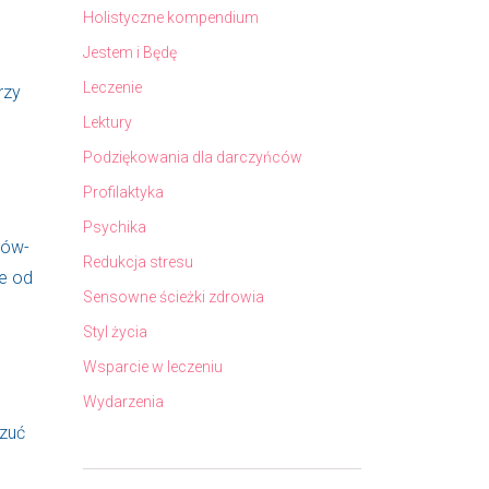
Holistyczne kompendium
Jestem i Będę
Leczenie
rzy
Lektury
Podziękowania dla darczyńców
Profilaktyka
Psychika
ców-
Redukcja stresu
ie od
Sensowne ścieżki zdrowia
Styl życia
Wsparcie w leczeniu
Wydarzenia
czuć