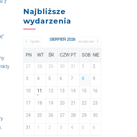
w z
Najbliższe
wydarzenia
ę”
SIERPIEŃ 2026
lipiec
wrzesień
PN
WT
ŚR
CZW
PT
SOB
NIE
my
ynkty
27
28
29
30
31
1
2
3
4
5
6
7
8
9
10
11
12
13
14
15
16
17
18
19
20
21
22
23
24
25
26
27
28
29
30
ry
,
31
1
2
3
4
5
6