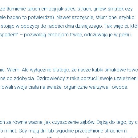
 że tłumienie takich emocji jak stres, strach, gniew, smutek czy
ele badań to potwierdza). Nawet szczęście, stłumione, szybko
 stojąc w opozycji do radości dnia dzisiejszego. Tak więc ci, któ
spadem” – pozwalają emocjom trwać, odczuwają je w pełni i
etnie. Wiem. Ale wyłącznie dlatego, że nasze kubki smakowe łow
udne do zdobycia. Ozdrowieńcy z raka porzucili swoje uzależnien
renowali swoje ciała na świeże, organiczne warzywa i owoce.
ch za równie ważne, jak czyszczenie zębów. Dążą do tego, by 
5 minut. Gdy mają dni lub tygodnie przepełnione strachem i