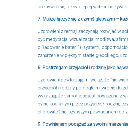
pozbywać się toksyn, lepiej wchłaniać żywn
7. Muszę łączyć się z czymś głębszym – każ
Uzdrowieni z remisji zaczynają rozwijać w s
być medytacja, wizualizacja, modlitwa, afir
o “ładowanie baterii” (i systemu odpornościo
zanurzenie w pięknym stanie głębokiego, uz
8. Postrzegam przyjaciół i rodzinę jako najw
Uzdrowieni powtarzają mi wciąż, że “nie wie
przyjaciół i rodziny pomogła mi wrócić do z
wykazują, że samotność jest powiązana z w
bycia kochanym przez przyjaciół, rodzinę c
chorowitością, szybszym powracaniem do zd
9. Powinienem podążać za swoimi marzenia