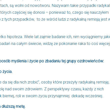
 latach, są wolni od nowotworu. Nazywam takie przypadki radyka
których częściej się donosi – ponieważ to, czego się nauczyłem
 tych przypadków, to że wśród ludzi z radykalną remisją jest w
lko hipoteza. Wiele lat zajmie badanie ich, nim wyciągniemy jak
badań na całym świecie, widzę że pokonanie raka to coś więcej
posób myślenia i życie po zbadaniu tej grupy ozdrowieńców:
 życia.
e da się dla nich zrobić”, osoby które przeżyły radykalną remisję,
rolę nad swoim zdrowiem. Z perspektywy czasu, każdy z nich
tak biernej, roli w swoim życiu przynajmniej dekadę wcześniej.
a dłuższą metę.