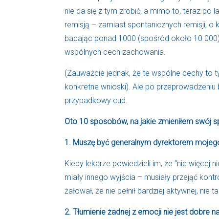
nie da się z tym zrobić, a mimo to, teraz po
remisją – zamiast spontanicznych remisji, o 
badając ponad 1000 (spośród około 10 000) z
wspólnych cech zachowania.
(Zauważcie jednak, że te wspólne cechy to ty
konkretne wnioski). Ale po przeprowadzeniu 
przypadkowy cud.
Oto 10 sposobów, na jakie zmieniłem swój s
1. Muszę być generalnym dyrektorem mojego
Kiedy lekarze powiedzieli im, że “nic więcej ni
miały innego wyjścia – musiały przejąć kont
żałował, że nie pełnił bardziej aktywnej, nie 
2. Tłumienie żadnej z emocji nie jest dobre n