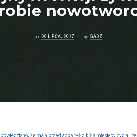
robie nowotwor
06 LIPCA, 2017
BADZ
on
by
wiedziano, że mają przed sobą tylko kilka miesięcy życia i że