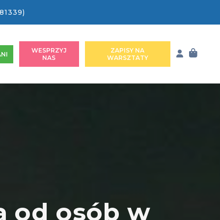
81339)
WESPRZYJ
ZAPISY NA
NI
NAS
WARSZTATY
ia od osób w