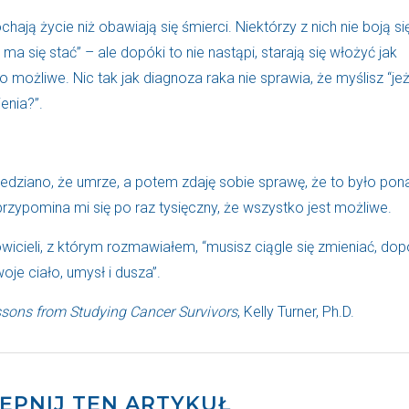
ochają życie niż obawiają się śmierci. Niektórzy z nich nie boją si
 ma się stać” – ale dopóki to nie nastąpi, starają się włożyć jak
o to możliwe. Nic tak jak diagnoza raka nie sprawia, że myślisz “jeż
enia?”.
dziano, że umrze, a potem zdaję sobie sprawę, że to było pon
rzypomina mi się po raz tysięczny, że wszystko jest możliwe.
icieli, z którym rozmawiałem, “musisz ciągle się zmieniać, dop
woje ciało, umysł i dusza”.
ssons from Studying Cancer Survivors
, Kelly Turner, Ph.D.
ĘPNIJ TEN ARTYKUŁ