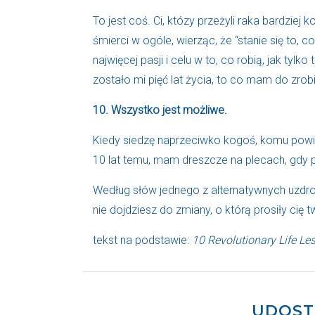
To jest coś. Ci, któzy przeżyli raka bardziej k
śmierci w ogóle, wierząc, że “stanie się to, co
najwięcej pasji i celu w to, co robią, jak tylk
zostało mi pięć lat życia, to co mam do zrobi
10. Wszystko jest możliwe.
Kiedy siedzę naprzeciwko kogoś, komu powie
10 lat temu, mam dreszcze na plecach, gdy p
Według słów jednego z alternatywnych uzdrow
nie dojdziesz do zmiany, o którą prosiły cię t
tekst na podstawie:
10 Revolutionary Life Le
UDOST