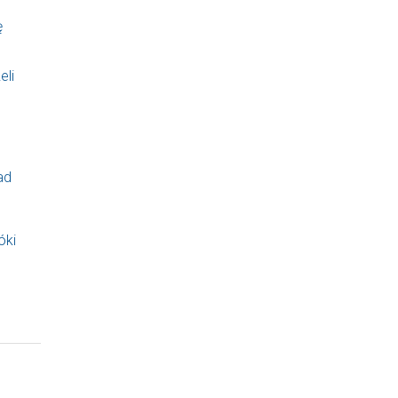
ę
eli
ad
óki