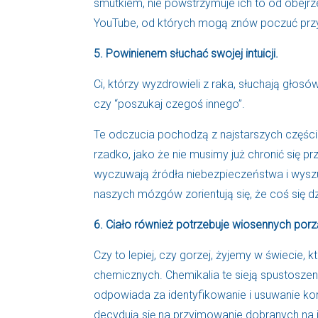
smutkiem, nie powstrzymuje ich to od obejrz
YouTube, od których mogą znów poczuć prz
5. Powinienem słuchać swojej intuicji.
Ci, którzy wyzdrowieli z raka, słuchają głosó
czy “poszukaj czegoś innego”.
Te odczucia pochodzą z najstarszych częś
rzadko, jako że nie musimy już chronić się prz
wyczuwają źródła niebezpieczeństwa i wyszuk
naszych mózgów zorientują się, że coś się dz
6. Ciało również potrzebuje wiosennych por
Czy to lepiej, czy gorzej, żyjemy w świecie,
chemicznych. Chemikalia te sieją spustoszen
odpowiada za identyfikowanie i usuwanie kom
decydują się na przyjmowanie dobranych na 