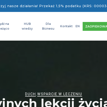
zyj nasze działania! Przekaż 1,5% podatku (KRS: 00003
ądź na
HUB
Dla
Kontakt
EN
ZAOPIEKOWA
ieżąco
wiedzy
Biznesu
DUCH
,
WSPARCIE W LECZENIU
jnych lekcji życ