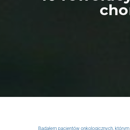
cho
Badałem pacjentów onkologicznych, którym po