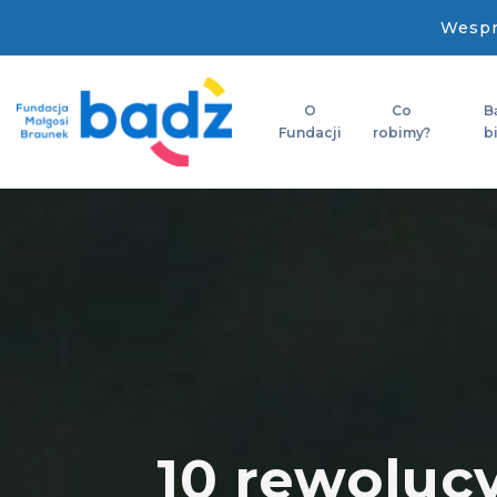
Wespr
O
Co
B
Fundacji
robimy?
b
10 rewolucy