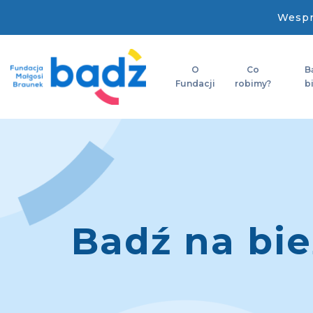
Wespr
O
Co
B
Fundacji
robimy?
b
Badź na bi