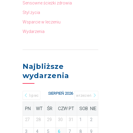
Sensowne ścieżki zdrowia
Styl życia
Wsparcie w leczeniu
Wydarzenia
Najbliższe
wydarzenia
SIERPIEŃ 2026
lipiec
wrzesień
PN
WT
ŚR
CZW
PT
SOB
NIE
27
28
29
30
31
1
2
3
4
5
6
7
8
9