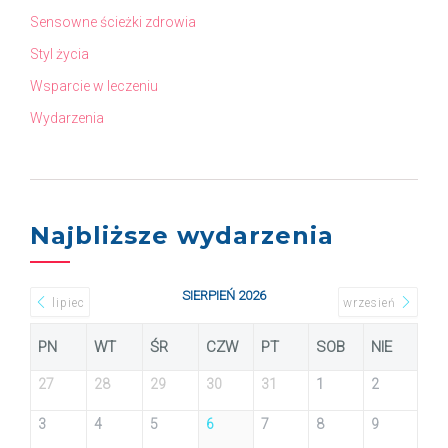
Sensowne ścieżki zdrowia
Styl życia
Wsparcie w leczeniu
Wydarzenia
Najbliższe wydarzenia
SIERPIEŃ 2026
lipiec
wrzesień
PN
WT
ŚR
CZW
PT
SOB
NIE
27
28
29
30
31
1
2
3
4
5
6
7
8
9