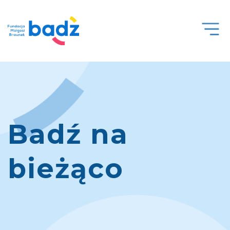
Open
Men
Badź na
bieżąco