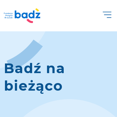
Open
Men
Badź na
bieżąco