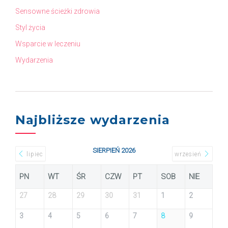
Sensowne ścieżki zdrowia
Styl życia
Wsparcie w leczeniu
Wydarzenia
Najbliższe wydarzenia
SIERPIEŃ 2026
lipiec
wrzesień
PN
WT
ŚR
CZW
PT
SOB
NIE
27
28
29
30
31
1
2
3
4
5
6
7
8
9