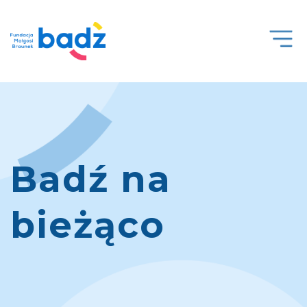
Open
Men
Badź na
bieżąco