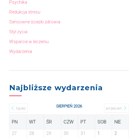
Psychika
Redukcja stresu
Sensowne ścieżki zdrowia
Styl życia
Wsparcie w leczeniu
Wydarzenia
Najbliższe wydarzenia
SIERPIEŃ 2026
lipiec
wrzesień
PN
WT
ŚR
CZW
PT
SOB
NIE
27
28
29
30
31
1
2