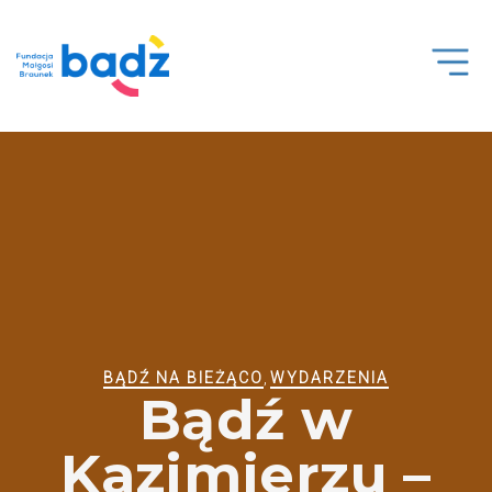
Open
Men
BĄDŹ NA BIEŻĄCO
,
WYDARZENIA
Bądź w
Kazimierzu –