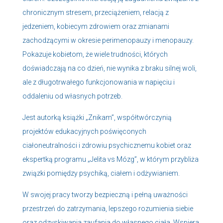
chronicznym stresem, przeciążeniem, relacją z
jedzeniem, kobiecym zdrowiem oraz zmianami
zachodzącymi w okresie perimenopauzy i menopauzy.
Pokazuje kobietom, że wiele trudności, których
doświadczają na co dzień, nie wynika z braku silnej woli,
ale z długotrwałego funkcjonowania w napięciu i
oddaleniu od własnych potrzeb.
Jest autorką książki „Znikam”, współtwórczynią
projektów edukacyjnych poświęconych
ciałoneutralności i zdrowiu psychicznemu kobiet oraz
ekspertką programu „Jelita vs Mózg”, w którym przybliża
związki pomiędzy psychiką, ciałem i odżywianiem.
W swojej pracy tworzy bezpieczną i pełną uważności
przestrzeń do zatrzymania, lepszego rozumienia siebie
oraz odzyskiwania zaufania do własnego ciała. Wspiera