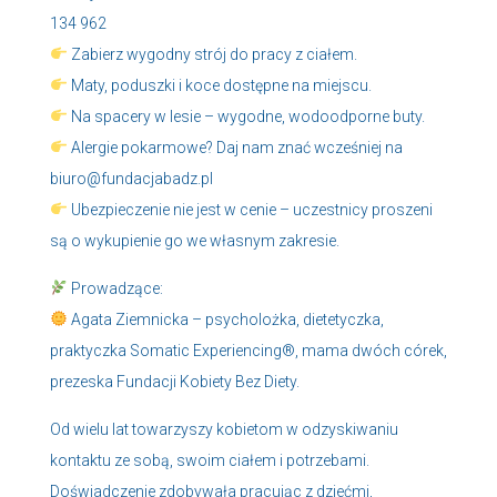
134 962
Zabierz wygodny strój do pracy z ciałem.
Maty, poduszki i koce dostępne na miejscu.
Na spacery w lesie – wygodne, wodoodporne buty.
Alergie pokarmowe? Daj nam znać wcześniej na
biuro@fundacjabadz.pl
Ubezpieczenie nie jest w cenie – uczestnicy proszeni
są o wykupienie go we własnym zakresie.
Prowadzące:
Agata Ziemnicka – psycholożka, dietetyczka,
praktyczka Somatic Experiencing®, mama dwóch córek,
prezeska Fundacji Kobiety Bez Diety.
Od wielu lat towarzyszy kobietom w odzyskiwaniu
kontaktu ze sobą, swoim ciałem i potrzebami.
Doświadczenie zdobywała pracując z dziećmi,