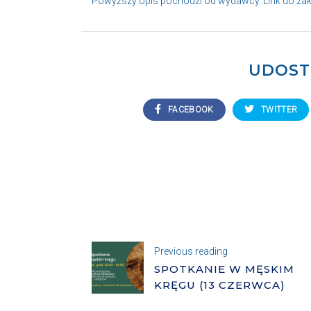
Powyższy opis pochodzi od wydawcy. Link do za
UDOST
FACEBOOK
TWITTER
Previous reading
SPOTKANIE W MĘSKIM
KRĘGU (13 CZERWCA)