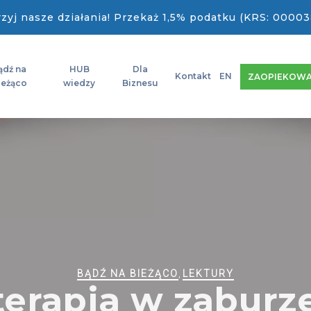
zyj nasze działania! Przekaż 1,5% podatku (KRS: 00003
ądź na
HUB
Dla
Kontakt
EN
ZAOPIEKOWA
ieżąco
wiedzy
Biznesu
BĄDŹ NA BIEŻĄCO
,
LEKTURY
terapia w zaburz