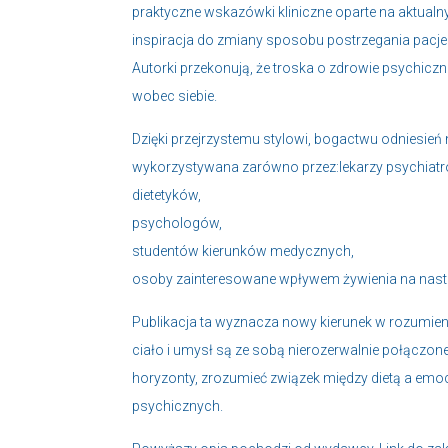
praktyczne wskazówki kliniczne oparte na aktua
inspiracja do zmiany sposobu postrzegania pacjen
Autorki przekonują, że troska o zdrowie psychic
wobec siebie.
Dzięki przejrzystemu stylowi, bogactwu odniesień
wykorzystywana zarówno przez:lekarzy psychiatr
dietetyków,
psychologów,
studentów kierunków medycznych,
osoby zainteresowane wpływem żywienia na nastró
Publikacja ta wyznacza nowy kierunek w rozumien
ciało i umysł są ze sobą nierozerwalnie połączon
horyzonty, zrozumieć związek między dietą a emocja
psychicznych.