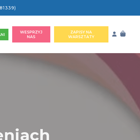
81339)
WESPRZYJ
ZAPISY NA
NI
NAS
WARSZTATY
eniach