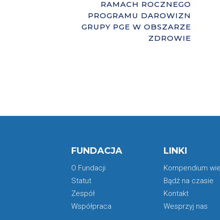
RAMACH ROCZNEGO
PROGRAMU DAROWIZN
GRUPY PGE W OBSZARZE
ZDROWIE
FUNDACJA
LINKI
O Fundacji
Kompendium wi
Statut
Bądź na czasie
Zespół
Kontakt
Współpraca
Wesprzyj nas