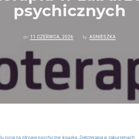
psychicznych
11 CZERWCA, 2026
AGNIESZKA
on
by
 życia na zdrowie psychiczne, książka „Dietoterapia w zaburzeniach