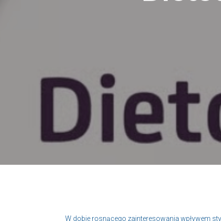
W dobie rosnącego zainteresowania wpływem stylu