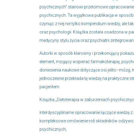
psychicznych” stanowi przełomowe opracowanie, kt
psychicznych. Ta wyjątkowa publikacja w sposób
czyniąc z niej nie tylko kompendium wiedzy, ale ta
oraz psychologii. Książka została osadzona w par
medycyny stylu życia oraz psychiatrii zintegrowane
Autorki w sposób klarowny i przekonujący pokazują, 
element, mogący wspierać farmakoterapię, psycho
doniesienia naukowe dotyczące osi jelito–mózg,
jednocześnie przekłada tę wiedzę na praktyczne s
pacjentem.
Książka „Dietoterapia w zaburzeniach psychicznyc
interdyscyplinarne opracowanie łączące wiedzę z zak
kompleksowe omówienie roli składników odżywczych
psychicznych,