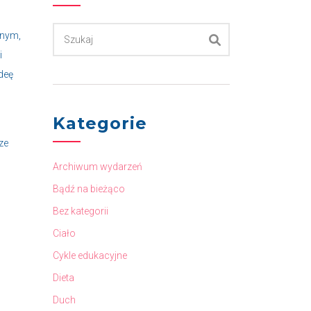
znym,
i
deę
Kategorie
ze
Archiwum wydarzeń
Bądź na bieżąco
Bez kategorii
Ciało
Cykle edukacyjne
Dieta
Duch