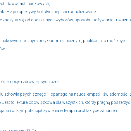
lnych dowodach naukowych,
ta – z perspektywy holistycznej i spersonalizowanej.
zne zaczyna się od codziennych wyborów, sposobu odżywiania i uważno
 naukowych i licznym przykładom klinicznym, publikacja ta może być
ów,
j, emocje i zdrowie psychiczne.
iu zdrowia psychicznego – opartego na nauce, empatii i świadomości, 
e. Jest to lektura obowiązkowa dla wszystkich, którzy pragną poszerzyć
mi i odkryć potencjał żywienia w terapii i profilaktyce zaburzeń