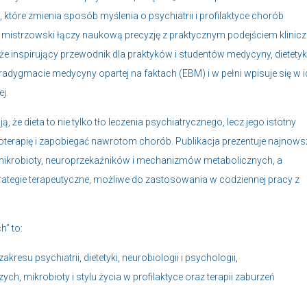
óre zmienia sposób myślenia o psychiatrii i profilaktyce chorób
 mistrzowski łączy naukową precyzję z praktycznym podejściem klinic
kże inspirujący przewodnik dla praktyków i studentów medycyny, dietetyk
adygmacie medycyny opartej na faktach (EBM) i w pełni wpisuje się w i
j.
że dieta to nie tylko tło leczenia psychiatrycznego, lecz jego istotny
terapię i zapobiegać nawrotom chorób. Publikacja prezentuje najnows
 mikrobioty, neuroprzekaźników i mechanizmów metabolicznych, a
trategie terapeutyczne, możliwe do zastosowania w codziennej pracy z
h” to:
resu psychiatrii, dietetyki, neurobiologii i psychologii,
, mikrobioty i stylu życia w profilaktyce oraz terapii zaburzeń