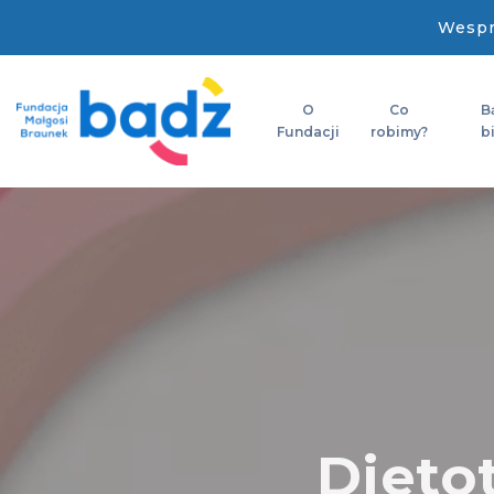
Wespr
O
Co
B
Fundacji
robimy?
b
Dieto