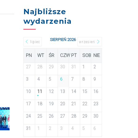
Najbliższe
wydarzenia
SIERPIEŃ 2026
lipiec
wrzesień
PN
WT
ŚR
CZW
PT
SOB
NIE
27
28
29
30
31
1
2
3
4
5
6
7
8
9
10
11
12
13
14
15
16
17
18
19
20
21
22
23
24
25
26
27
28
29
30
31
1
2
3
4
5
6