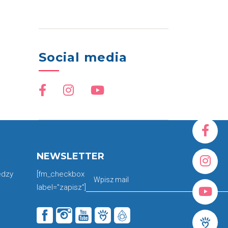
Social media
NEWSLETTER
edzy
[fm_checkbox
label="zapisz"]