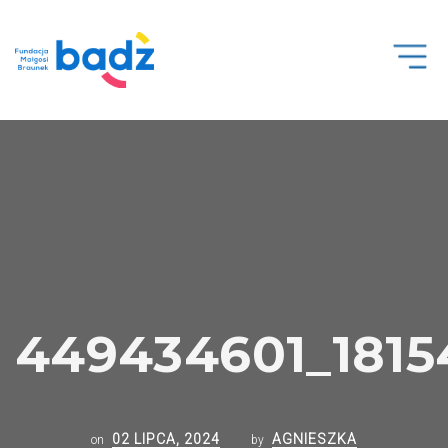
Open
Men
449434601_1815
02 LIPCA, 2024
AGNIESZKA
on
by