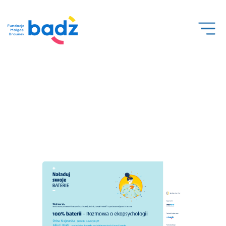
Open
Men