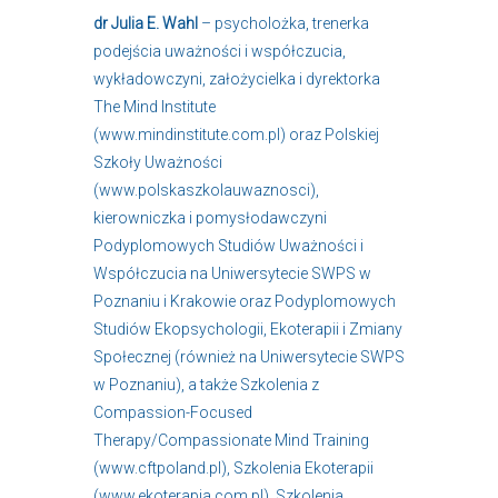
dr Julia E. Wahl
– psycholożka, trenerka
podejścia uważności i współczucia,
wykładowczyni, założycielka i dyrektorka
The Mind Institute
(www.mindinstitute.com.pl) oraz Polskiej
Szkoły Uważności
(www.polskaszkolauwaznosci),
kierowniczka i pomysłodawczyni
Podyplomowych Studiów Uważności i
Współczucia na Uniwersytecie SWPS w
Poznaniu i Krakowie oraz Podyplomowych
Studiów Ekopsychologii, Ekoterapii i Zmiany
Społecznej (również na Uniwersytecie SWPS
w Poznaniu), a także Szkolenia z
Compassion-Focused
Therapy/Compassionate Mind Training
(www.cftpoland.pl), Szkolenia Ekoterapii
(www.ekoterapia.com.pl), Szkolenia