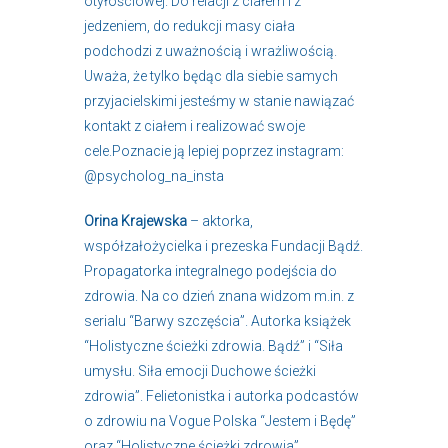
otyłościowej. Do relacji z ciałem i z
jedzeniem, do redukcji masy ciała
podchodzi z uważnością i wrażliwością.
Uważa, że tylko będąc dla siebie samych
przyjacielskimi jesteśmy w stanie nawiązać
kontakt z ciałem i realizować swoje
cele.Poznacie ją lepiej poprzez instagram:
@psycholog_na_insta
Orina Krajewska
– aktorka,
współzałożycielka i prezeska Fundacji Bądź.
Propagatorka integralnego podejścia do
zdrowia. Na co dzień znana widzom m.in. z
serialu “Barwy szczęścia”. Autorka książek
“Holistyczne ścieżki zdrowia. Bądź” i “Siła
umysłu. Siła emocji Duchowe ścieżki
zdrowia”. Felietonistka i autorka podcastów
o zdrowiu na Vogue Polska “Jestem i Będę”
oraz “Holistyczne ścieżki zdrowia”.