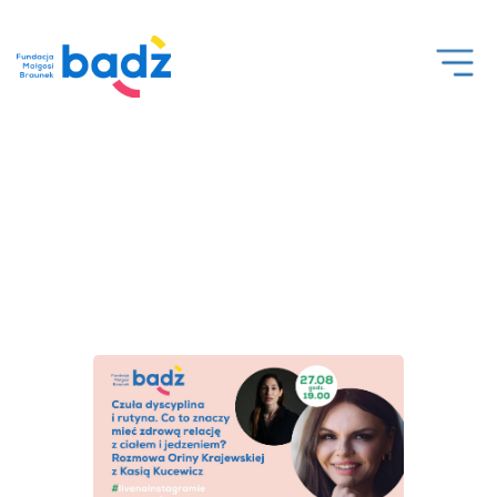
Open
Men