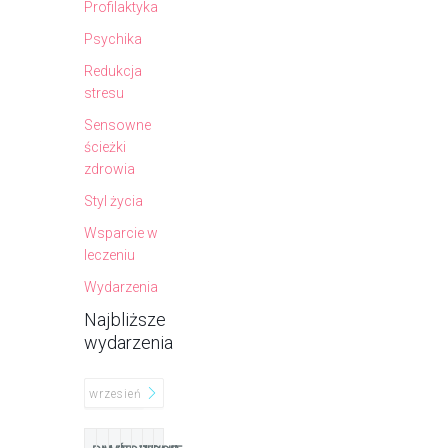
Profilaktyka
Psychika
Redukcja
stresu
Sensowne
ścieżki
zdrowia
Styl życia
Wsparcie w
leczeniu
Wydarzenia
Najbliższe
wydarzenia
SIERPIEŃ
wrzesień
lipiec
2026