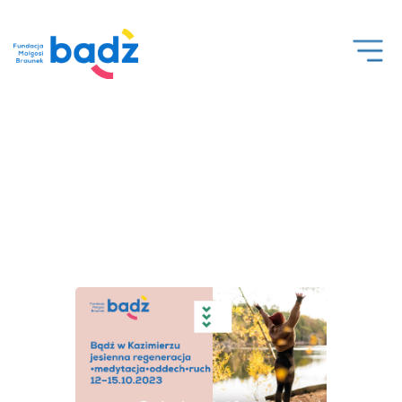
Open
Men