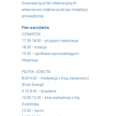
Doświadczysz też relaksacyjnych
właściwości olejków podczas medytacji
prowadzonej.
Plan warsztatów:
CZWARTEK
17:30-18:00 – przyjazd i rejestracja
18:30 – kolacja
19.30 – spotkanie wprowadzające i
integracja
PIĄTEK i SOBOTA
8:00-9:00 – medytacja z Asią Jakubowicz
(Koło Energii)
9:15-9:45 – śniadanie
10:00-12:30 – blok wykładowy z Elą
Dudzińską
13:30 – lunch