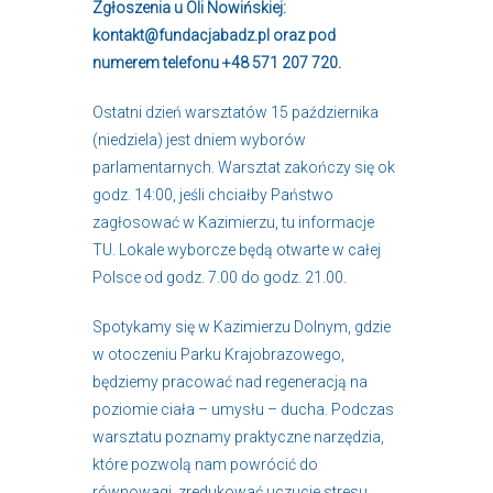
Zgłoszenia u Oli Nowińskiej:
kontakt@fundacjabadz.pl
oraz pod
numerem telefonu +48 571 207 720.
Ostatni dzień warsztatów 15 października
(niedziela) jest dniem wyborów
parlamentarnych. Warsztat zakończy się ok
godz. 14:00, jeśli chciałby Państwo
zagłosować w Kazimierzu, tu informacje
TU
. Lokale wyborcze będą otwarte w całej
Polsce od godz. 7.00 do godz. 21.00.
Spotykamy się w Kazimierzu Dolnym, gdzie
w otoczeniu Parku Krajobrazowego,
będziemy pracować nad regeneracją na
poziomie ciała – umysłu – ducha. Podczas
warsztatu poznamy praktyczne narzędzia,
które pozwolą nam powrócić do
równowagi, zredukować uczucie stresu,