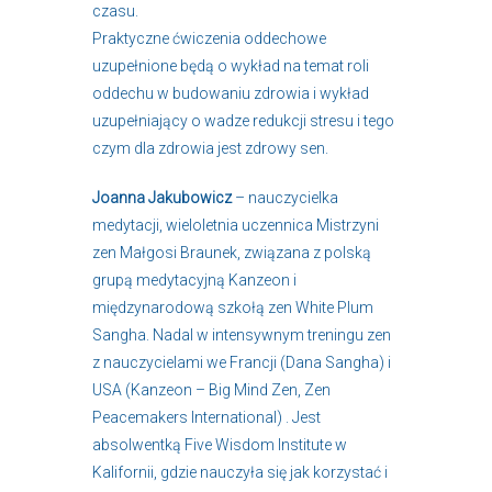
czasu.
Praktyczne ćwiczenia oddechowe
uzupełnione będą o wykład na temat roli
oddechu w budowaniu zdrowia i wykład
uzupełniający o wadze redukcji stresu i tego
czym dla zdrowia jest zdrowy sen.
Joanna Jakubowicz
– nauczycielka
medytacji, wieloletnia uczennica Mistrzyni
zen Małgosi Braunek, związana z polską
grupą medytacyjną Kanzeon i
międzynarodową szkołą zen White Plum
Sangha. Nadal w intensywnym treningu zen
z nauczycielami we Francji (Dana Sangha) i
USA (Kanzeon – Big Mind Zen, Zen
Peacemakers International) . Jest
absolwentką Five Wisdom Institute w
Kalifornii, gdzie nauczyła się jak korzystać i