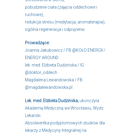
pobudzenie ciała (zajęcia oddechowe i
ruchowe),
redukcja stresu (medytacja, aromaterapia),
ogólna regeneracja i odprężenie.
Prowadzące:
Joanna Jakubowicz / FB
@KOŁO ENERGII /
ENERGY AROUND
lek. med. Elżbieta Dudzińska / IG
@doktor_oddech
Magdalena Lewandowska / FB
@magdalewandowska.pl
Lek. med. Elżbieta Dudzińska,
ukończyła
Akademię Medyczną we Wrocławiu, Wydz.
Lekarski.
Absolwentka podyplomowych studiów dla
lekarzy z Medycyny Integralnej na