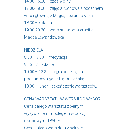
14.00-16.30 – czas wolny
17.00-18.00 – zajęcia ruchowe z oddechem
w roli głównej z Magdą Lewandowską
18:30 – kolacja
19:00-20.30 – warsztat aromaterapii z
Magdą Lewandowską
NIEDZIELA
8:00 – 9.00 – medytacja
9:15 – śniadanie
10:00 – 12.30 integrujące zajęcia
podsumowujące z Elą Dudzińską
13.00 – lunch i zakończenie warsztatów.
CENA WARSZTATU W WERSJI DO WYBORU:
Cena całego warsztatu z pełnym
wyżywieniem i noclegiem w pokoju 1
osobowym: 1850 zł
Cena całego warsztatu z pełnym