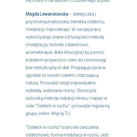
się nowym narzędziem codziennego użytku.
Magda Lewandowska
– dietetyczka i
psychotraumatolożka, trenerka oddechu,
medytacji i hipnoterapii. W swojej pracy
wykorzystuje znane od tysiącleci metody
(medytacja, techniki oddechowe,
aromaterapia, dieta intuicyjna) by pomóc
kobietom przywrócić ciało do równowagi
bez restrykcyjnych diet. Propaguje życie w
zgodzie ze swoim ciałem i otaczającą
naturą. Prowadzi sesje indywidualne,
wykłady, webinaria i kursy. Stworzyła
autorską metodę redukcji stresu i napięć w
ciele “Oddech w ruchu” i prowadzi regularną
grupę online. Więcej
TU
.
“Oddech w ruchu” to proste ćwiczenia
oddechowe, forma medytacji w ruchu. Jest