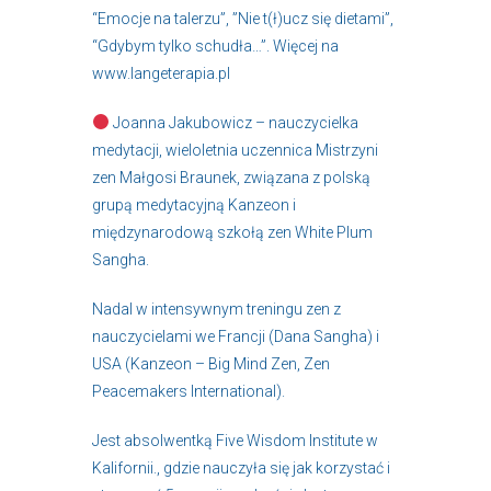
“Emocje na talerzu”, ”Nie t(ł)ucz się dietami”,
“Gdybym tylko schudła…”. Więcej na
www.langeterapia.pl
Joanna Jakubowicz – nauczycielka
medytacji, wieloletnia uczennica Mistrzyni
zen Małgosi Braunek, związana z polską
grupą medytacyjną Kanzeon i
międzynarodową szkołą zen White Plum
Sangha.
Nadal w intensywnym treningu zen z
nauczycielami we Francji (Dana Sangha) i
USA (Kanzeon – Big Mind Zen, Zen
Peacemakers International).
Jest absolwentką Five Wisdom Institute w
Kalifornii., gdzie nauczyła się jak korzystać i