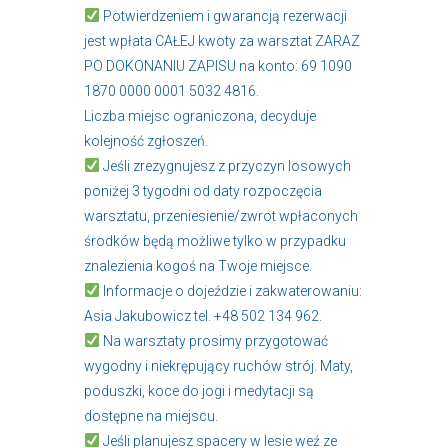
Potwierdzeniem i gwarancją rezerwacji
jest wpłata CAŁEJ kwoty za warsztat ZARAZ
PO DOKONANIU ZAPISU na konto: 69 1090
1870 0000 0001 5032 4816.
Liczba miejsc ograniczona, decyduje
kolejność zgłoszeń.
Jeśli zrezygnujesz z przyczyn losowych
poniżej 3 tygodni od daty rozpoczęcia
warsztatu, przeniesienie/zwrot wpłaconych
środków będą możliwe tylko w przypadku
znalezienia kogoś na Twoje miejsce.
Informacje o dojeździe i zakwaterowaniu:
Asia Jakubowicz tel. +48 502 134 962.
Na warsztaty prosimy przygotować
wygodny i niekrępujący ruchów strój. Maty,
poduszki, koce do jogi i medytacji są
dostępne na miejscu.
Jeśli planujesz spacery w lesie weź ze