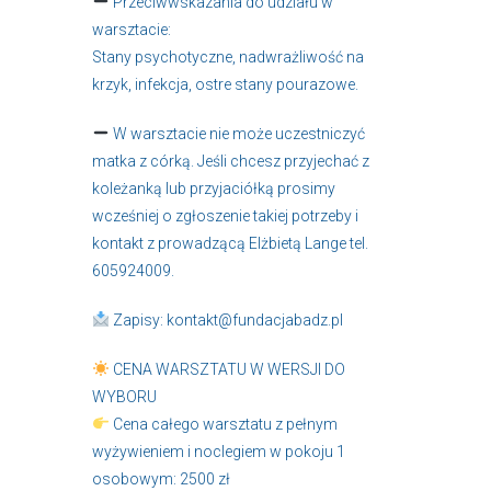
Przeciwwskazania do udziału w
warsztacie:
Stany psychotyczne, nadwrażliwość na
krzyk, infekcja, ostre stany pourazowe.
W warsztacie nie może uczestniczyć
matka z córką. Jeśli chcesz przyjechać z
koleżanką lub przyjaciółką prosimy
wcześniej o zgłoszenie takiej potrzeby i
kontakt z prowadzącą Elżbietą Lange tel.
605924009.
Zapisy: kontakt@fundacjabadz.pl
CENA WARSZTATU W WERSJI DO
WYBORU
Cena całego warsztatu z pełnym
wyżywieniem i noclegiem w pokoju 1
osobowym: 2500 zł