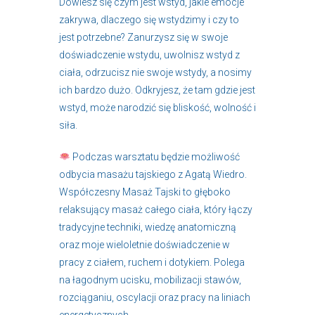
Dowiesz się czym jest wstyd, jakie emocje
zakrywa, dlaczego się wstydzimy i czy to
jest potrzebne? Zanurzysz się w swoje
doświadczenie wstydu, uwolnisz wstyd z
ciała, odrzucisz nie swoje wstydy, a nosimy
ich bardzo dużo. Odkryjesz, że tam gdzie jest
wstyd, może narodzić się bliskość, wolność i
siła.
Podczas warsztatu będzie możliwość
odbycia masażu tajskiego z Agatą Wiedro.
Współczesny Masaż Tajski to głęboko
relaksujący masaż całego ciała, który łączy
tradycyjne techniki, wiedzę anatomiczną
oraz moje wieloletnie doświadczenie w
pracy z ciałem, ruchem i dotykiem. Polega
na łagodnym ucisku, mobilizacji stawów,
rozciąganiu, oscylacji oraz pracy na liniach
energetycznych.