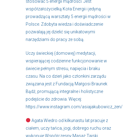
stosować 5 energii mądrości. Jest
współzałożycielką Koła Energii i jedyną
prowadzącą warsztaty 5 energii mądrości w
Polsce. Zdobyta wiedza i doświadczenie
pozwalają jej dzielić się unikatowymi
narzędziami do pracy ze sobą.
Uczy świeckiej (domowej) medytacji,
wspierającej codzienne funkcjonowanie w
świecie pełnym stresu, napięcia i braku
czasu. Na co dzień jako członkini zarządu
związana jest z Fundacją Małgosi Braunek
Bądź, promującą integralne i holistyczne
podejście do zdrowia. Więcej:
https://www.instagram.com/asiajakubowicz_zen/
Agata Wiedro od kilkunastu lat pracuje z
ciałem, uczy tańca, jogi, dobrego ruchu oraz
wykonuje Współczesny Masaż Tajski.