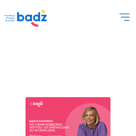
Open
Men