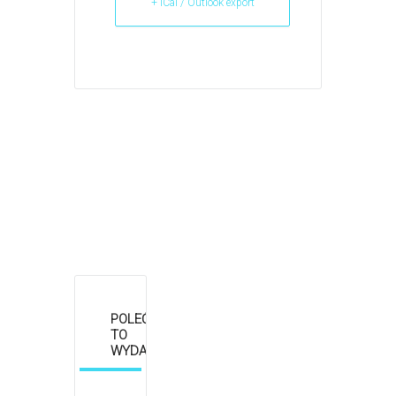
+ iCal / Outlook export
POLEĆ
TO
WYDARZENIE