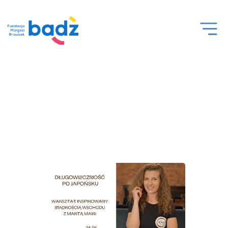
Open
Men