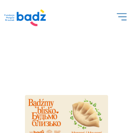
Open
Men