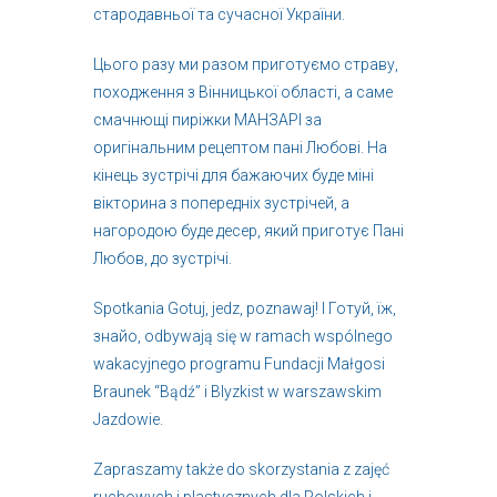
стародавньої та сучасної України.
Цього разу ми разом приготуємо страву,
походження з Вінницької області, а саме
смачнющі пиріжки МАНЗАРІ за
оригінальним рецептом пані Любові. На
кінець зустрічі для бажаючих буде міні
вікторина з попередніх зустрічей, а
нагородою буде десер, який приготує Пані
Любов, до зустрічі.
Spotkania Gotuj, jedz, poznawaj! I Готуй, їж,
знайо, odbywają się w ramach wspólnego
wakacyjnego programu Fundacji Małgosi
Braunek “Bądź” i Blyzkist w warszawskim
Jazdowie.
Zapraszamy także do skorzystania z zajęć
ruchowych i plastycznych dla Polskich i