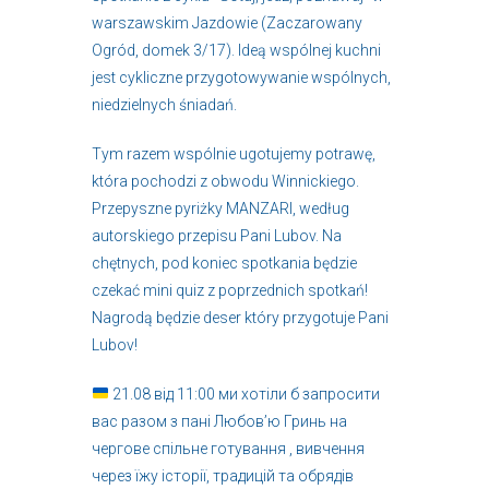
warszawskim Jazdowie (Zaczarowany
Ogród, domek 3/17). Ideą wspólnej kuchni
jest cykliczne przygotowywanie wspólnych,
niedzielnych śniadań.
Tym razem wspólnie ugotujemy potrawę,
która pochodzi z obwodu Winnickiego.
Przepyszne pyriżky MANZARI, według
autorskiego przepisu Pani Lubov. Na
chętnych, pod koniec spotkania będzie
czekać mini quiz z poprzednich spotkań!
Nagrodą będzie deser który przygotuje Pani
Lubov!
21.08 від 11:00 ми хотіли б запросити
вас разом з пані Любов’ю Гринь на
чергове спільне готування , вивчення
через їжу історії, традицій та обрядів