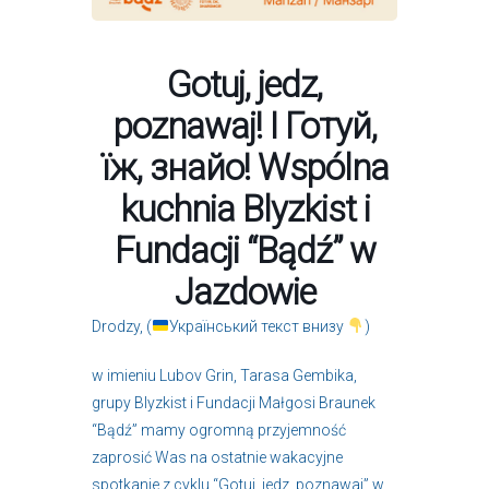
Gotuj, jedz,
poznawaj! I Готуй,
їж, знайо! Wspólna
kuchnia Blyzkist i
Fundacji “Bądź” w
Jazdowie
Drodzy, (
Український текст внизу
)
w imieniu Lubov Grin, Tarasa Gembika,
grupy Blyzkist i Fundacji Małgosi Braunek
“Bądź” mamy ogromną przyjemność
zaprosić Was na ostatnie wakacyjne
spotkanie z cyklu “Gotuj, jedz, poznawaj” w