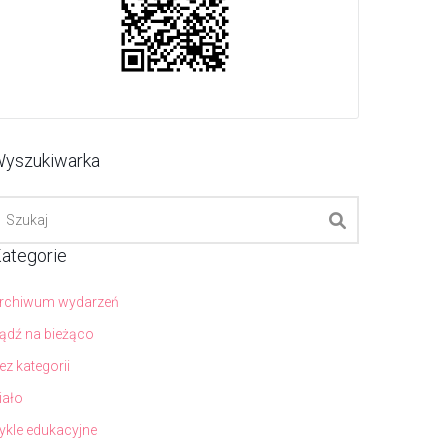
yszukiwarka
ategorie
rchiwum wydarzeń
ądź na bieżąco
ez kategorii
iało
ykle edukacyjne