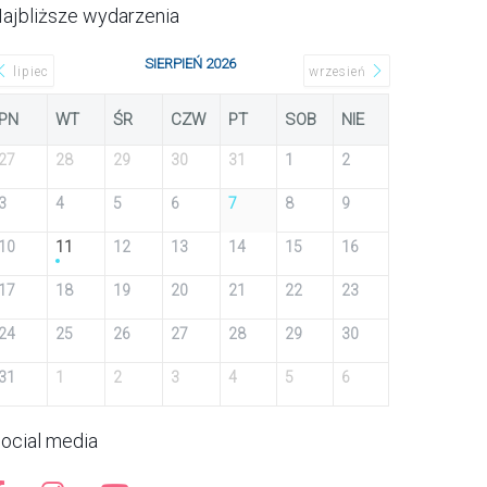
ajbliższe wydarzenia
SIERPIEŃ 2026
lipiec
wrzesień
PN
WT
ŚR
CZW
PT
SOB
NIE
27
28
29
30
31
1
2
3
4
5
6
7
8
9
10
11
12
13
14
15
16
17
18
19
20
21
22
23
24
25
26
27
28
29
30
31
1
2
3
4
5
6
ocial media