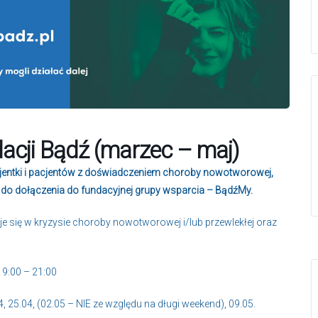
acji Bądź (marzec – maj)
jentki i pacjentów z doświadczeniem choroby nowotworowej,
ł do dołączenia do fundacyjnej grupy wsparcia – BądźMy.
je się w kryzysie choroby nowotworowej i/lub przewlekłej oraz
9:00 – 21:00
04, 25.04, (02.05 – NIE ze względu na długi weekend), 09.05.