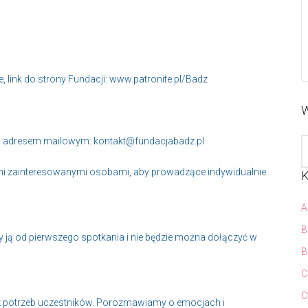
, link do strony Fundacji: www.patronite.pl/Badz
W
od adresem mailowym:
kontakt@fundacjabadz.pl
mi zainteresowanymi osobami, aby prowadzące indywidualnie
K
A
B
 ją od pierwszego spotkania i nie będzie można dołączyć w
B
C
C
z potrzeb uczestników. Porozmawiamy o emocjach i