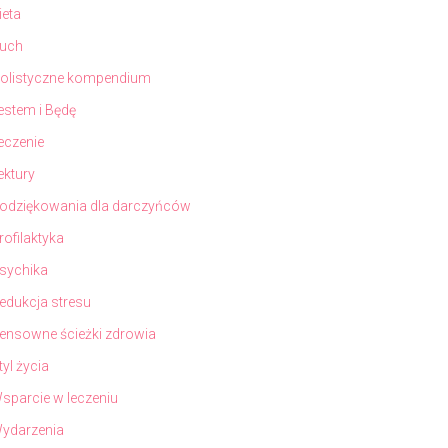
ieta
uch
olistyczne kompendium
estem i Będę
eczenie
ektury
odziękowania dla darczyńców
rofilaktyka
sychika
edukcja stresu
ensowne ścieżki zdrowia
tyl życia
sparcie w leczeniu
ydarzenia