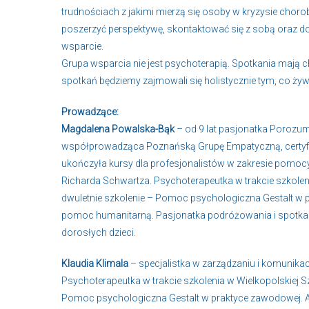
trudnościach z jakimi mierzą się osoby w kryzysie chorob
poszerzyć perspektywę, skontaktować się z sobą oraz do
wsparcie.
Grupa wsparcia nie jest psychoterapią. Spotkania mają
spotkań będziemy zajmowali się holistycznie tym, co żyw
Prowadzące:
Magdalena Powalska-Bąk
– od 9 lat pasjonatka Porozu
współprowadząca Poznańską Grupę Empatyczną, certyfi
ukończyła kursy dla profesjonalistów w zakresie pomoc
Richarda Schwartza. Psychoterapeutka w trakcie szkoleni
dwuletnie szkolenie – Pomoc psychologiczna Gestalt w
pomoc humanitarną. Pasjonatka podróżowania i spotkań i
dorosłych dzieci.
Klaudia Klimala
– specjalistka w zarządzaniu i komunikacj
Psychoterapeutka w trakcie szkolenia w Wielkopolskiej Sz
Pomoc psychologiczna Gestalt w praktyce zawodowej. A