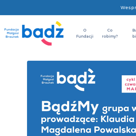
Wespr
O
Co
B
Fundacji
robimy?
b