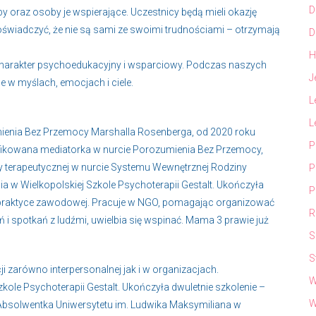
D
y oraz osoby je wspierające. Uczestnicy będą mieli okazję
świadczyć, że nie są sami ze swoimi trudnościami – otrzymają
D
H
 charakter psychoedukacyjny i wsparciowy. Podczas naszych
J
e w myślach, emocjach i ciele.
L
L
mienia Bez Przemocy Marshalla Rosenberga, od 2020 roku
P
kowana mediatorka w nurcie Porozumienia Bez Przemocy,
y terapeutycznej w nurcie Systemu Wewnętrznej Rodziny
P
a w Wielkopolskiej Szkole Psychoterapii Gestalt. Ukończyła
P
 praktyce zawodowej. Pracuje w NGO, pomagając organizować
R
 spotkań z ludźmi, uwielbia się wspinać. Mama 3 prawie już
S
S
i zarówno interpersonalnej jak i w organizacjach.
W
kole Psychoterapii Gestalt. Ukończyła dwuletnie szkolenie –
W
bsolwentka Uniwersytetu im. Ludwika Maksymiliana w