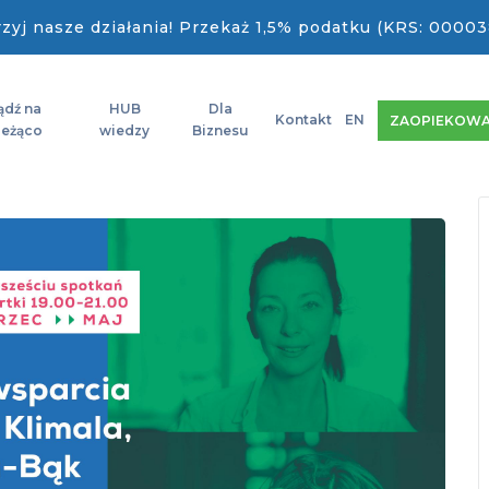
zyj nasze działania! Przekaż 1,5% podatku (KRS: 00003
ądź na
HUB
Dla
Kontakt
EN
ZAOPIEKOWA
ieżąco
wiedzy
Biznesu