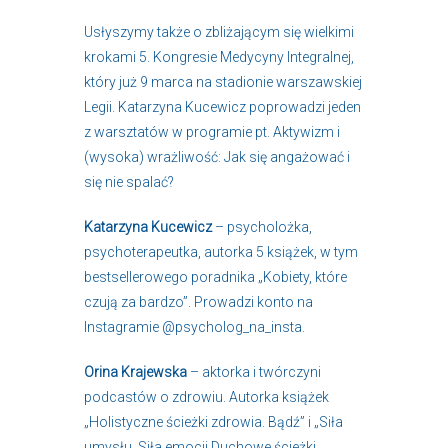
Usłyszymy także o zbliżającym się wielkimi
krokami 5. Kongresie Medycyny Integralnej,
który już 9 marca na stadionie warszawskiej
Legii. Katarzyna Kucewicz poprowadzi jeden
z warsztatów w programie pt. Aktywizm i
(wysoka) wrażliwość: Jak się angażować i
się nie spalać?
Katarzyna Kucewicz
– psycholożka,
psychoterapeutka, autorka 5 książek, w tym
bestsellerowego poradnika „Kobiety, które
czują za bardzo”. Prowadzi konto na
Instagramie @psycholog_na_insta.
Orina Krajewska
– aktorka i twórczyni
podcastów o zdrowiu. Autorka książek
„Holistyczne ścieżki zdrowia. Bądź” i „Siła
umysłu. Siła emocji Duchowe ścieżki