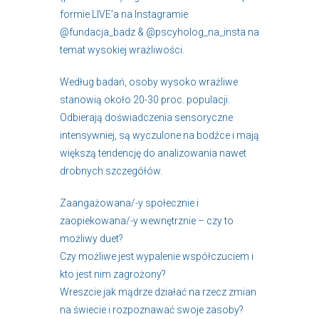
formie LIVE’a na Instagramie
@fundacja_badz & @pscyholog_na_insta na
temat wysokiej wrażliwości.
Według badań, osoby wysoko wrażliwe
stanowią około 20-30 proc. populacji.
Odbierają doświadczenia sensoryczne
intensywniej, są wyczulone na bodźce i mają
większą tendencję do analizowania nawet
drobnych szczegółów.
Zaangażowana/-y społecznie i
zaopiekowana/-y wewnętrznie – czy to
możliwy duet?
Czy możliwe jest wypalenie współczuciem i
kto jest nim zagrożony?
Wreszcie jak mądrze działać na rzecz zmian
na świecie i rozpoznawać swoje zasoby?