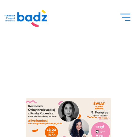
Open
Men