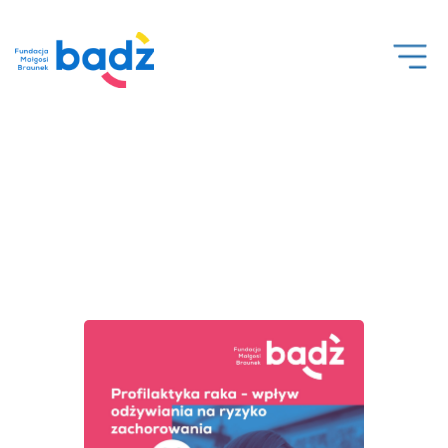
Open
Men