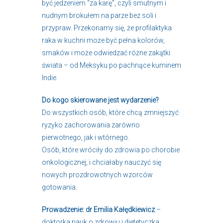
być jedzeniem “za karę”, czyli smutnym i
nudnym brokułem na parze bez soli i
przypraw. Przekonamy się, że profilaktyka
raka w kuchni może być pełna kolorów,
smaków i może odwiedzać różne zakątki
świata – od Meksyku po pachnące kuminem
Indie.
Do kogo skierowane jest wydarzenie?
Do wszystkich osób, które chcą zmniejszyć
ryzyko zachorowania zarówno
pierwotnego, jak i wtórnego.
Osób, które wróciły do zdrowia po chorobie
onkologicznej, i chciałaby nauczyć się
nowych prozdrowotnych wzorców
gotowania.
Prowadzenie: dr Emilia Kałędkiewicz
–
doktorka nauk o zdrowiu i dietetyczka