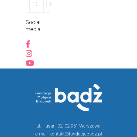
31
1
2
3
4
5
6
Social
media
ul. Husarii 32, 02-951 Warszawa
e-mail: kontakt@fundacjabadz.pl