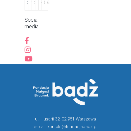
31
1
2
3
4
5
6
Social
media
ul. Husarii 32, 02-951 Warszawa
e-mail: kontakt@fundacjabadz.pl