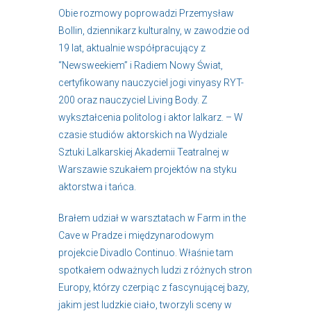
Obie rozmowy poprowadzi Przemysław
Bollin, dziennikarz kulturalny, w zawodzie od
19 lat, aktualnie współpracujący z
“Newsweekiem” i Radiem Nowy Świat,
certyfikowany nauczyciel jogi vinyasy RYT-
200 oraz nauczyciel Living Body. Z
wykształcenia politolog i aktor lalkarz. – W
czasie studiów aktorskich na Wydziale
Sztuki Lalkarskiej Akademii Teatralnej w
Warszawie szukałem projektów na styku
aktorstwa i tańca.
Brałem udział w warsztatach w Farm in the
Cave w Pradze i międzynarodowym
projekcie Divadlo Continuo. Właśnie tam
spotkałem odważnych ludzi z różnych stron
Europy, którzy czerpiąc z fascynującej bazy,
jakim jest ludzkie ciało, tworzyli sceny w