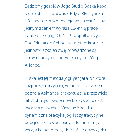
Będziemy gościć w Joga Studio Saska Kępa,
które od 12 lat prowadzi Edyta Styczyńska.
“Od pasji do zawodowego spełnienia” – tak
jednym zdaniem wyraża 22-letnią pracę
nauczycielki jogi. Od 2019 współtworzy Up
Dog Education School, w ramach której to
jednostki szkoleniowej prowadzone są
kursy nauczycieli jogi w akredytacji Yoga
Alliance.
Bliska jest jej metoda jogi Iyengara, od której
rozpoczęła przygodę w ruchem, z czasem
poznała Ashtangę, praktykując ją przez wiele
lat. Z obu tych systemów korzysta do dziś
tworząc sekwencje Vinyasy Yogi. Ta
dynamiczna praktyka jogi łączy tradycyjne
podejście z nowoczesnymi technikami, a
wszystko po to, żeby dotrzeć do głębszych i