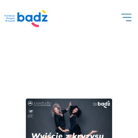
Open
Men