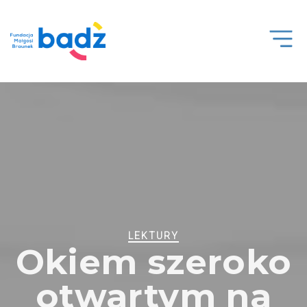
Open
Men
LEKTURY
Okiem szeroko
otwartym na