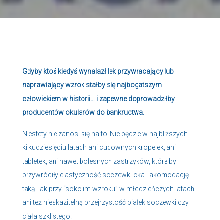
Gdyby ktoś kiedyś wynalazł lek przywracający lub
naprawiający wzrok stałby się najbogatszym
człowiekiem w historii… i zapewne doprowadziłby
producentów okularów do bankructwa.
Niestety nie zanosi się na to. Nie będzie w najbliższych
kilkudziesięciu latach ani cudownych kropelek, ani
tabletek, ani nawet bolesnych zastrzyków, które by
przywróciły elastyczność soczewki oka i akomodację
taką, jak przy “sokolim wzroku” w młodzieńczych latach,
ani też nieskazitelną przejrzystość białek soczewki czy
ciała szklistego.