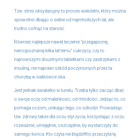
Tzw. stres oksydacyjny to proces wieloletni, który można
spowolnić dbając o siebie od najmłodszych lat, ale
trudno cofnąć na starość.
Również najlepsze nawet leczenie “przegapionej,
nierozpoznanej kilka lat temu” cukrzycy, czy to
najnowszymi doustnymi tabletkami czy zastrzykami z
insuliną, nie naprawi szkód poczynionych przez ta
chorobę w siatkówce oka.
Jest jednak światełko w tunelu. Trzeba tylko zacząć dbać
o swoje oczy od maleńkości, od młodości. Jedząc to, co
pomaga oczom, unikając tego, co szkodzi. Prowadząc
tzw. zdrowy także dla oczu styl życia, korzystając z oczu
rozważnie, umiejętnie, oszczędnie, by wystarczyły do
samego końca. Kto czyta nie błądzi!Kto przeczyta tę