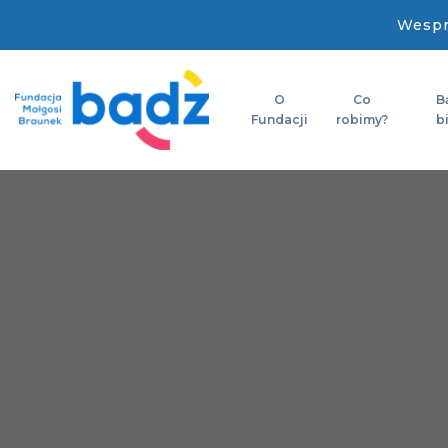
Wespr
O
Co
B
Fundacji
robimy?
b