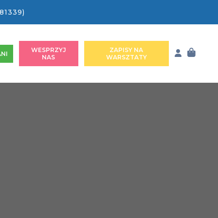
81339)
WESPRZYJ
ZAPISY NA
NI
NAS
WARSZTATY