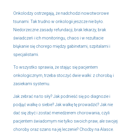
Onkolodzy ostrzegają, że nadchodzi nowotworowe
tsunami. Tak trudno w onkologii jeszcze nie było.
Niedorzeczne zasady refundacji, brak lekarzy, brak
świadczeń i ich monitoringu, chaos i w rezultacie
błąkanie się chorego między gabinetami, szpitalami i
specjalistami.
To wszystko sprawia, że stając się pacjentem
onkologicznym, trzeba stoczyć dwie walki: z chorobą i
zasiekami systemu.
Jak zebrać na to siły? Jak podnieść się po diagnozie i
podjąć walkę o siebie? Jak walkę tę prowadzić? Jak nie
dać się zbyć i zostać menedżerem chorowania, czyli
pacjentem świadomym nie tylko swoich praw, ale swojej
choroby oraz szans na jej leczenie? Choćby na Alasce.