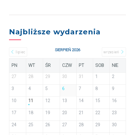
Najbliższe wydarzenia
SIERPIEŃ 2026
lipiec
wrzesień
PN
WT
ŚR
CZW
PT
SOB
NIE
27
28
29
30
31
1
2
3
4
5
6
7
8
9
10
11
12
13
14
15
16
17
18
19
20
21
22
23
24
25
26
27
28
29
30