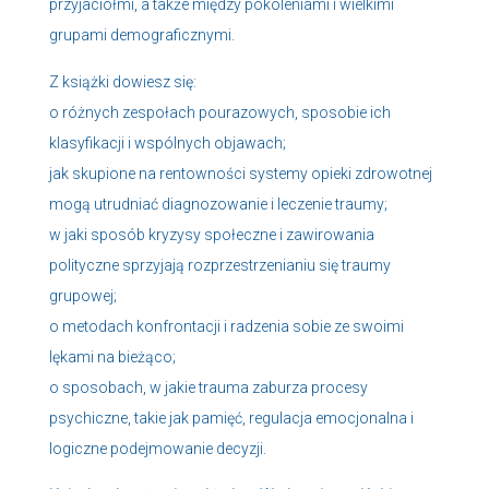
przyjaciółmi, a także między pokoleniami i wielkimi
grupami demograficznymi.
Z książki dowiesz się:
o różnych zespołach pourazowych, sposobie ich
klasyfikacji i wspólnych objawach;
jak skupione na rentowności systemy opieki zdrowotnej
mogą utrudniać diagnozowanie i leczenie traumy;
w jaki sposób kryzysy społeczne i zawirowania
polityczne sprzyjają rozprzestrzenianiu się traumy
grupowej;
o metodach konfrontacji i radzenia sobie ze swoimi
lękami na bieżąco;
o sposobach, w jakie trauma zaburza procesy
psychiczne, takie jak pamięć, regulacja emocjonalna i
logiczne podejmowanie decyzji.