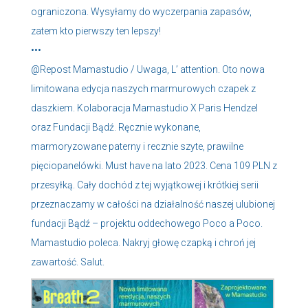
ograniczona. Wysyłamy do wyczerpania zapasów,
zatem kto pierwszy ten lepszy!
•••
@Repost Mamastudio / Uwaga, L’ attention. Oto nowa
limitowana edycja naszych marmurowych czapek z
daszkiem. Kolaboracja Mamastudio X Paris Hendzel
oraz Fundacji Bądź. Ręcznie wykonane,
marmoryzowane paterny i recznie szyte, prawilne
pięciopanelówki. Must have na lato 2023. Cena 109 PLN z
przesyłką. Cały dochód z tej wyjątkowej i krótkiej serii
przeznaczamy w całości na działalność naszej ulubionej
fundacji Bądź – projektu oddechowego Poco a Poco.
Mamastudio poleca. Nakryj głowę czapką i chroń jej
zawartość. Salut.