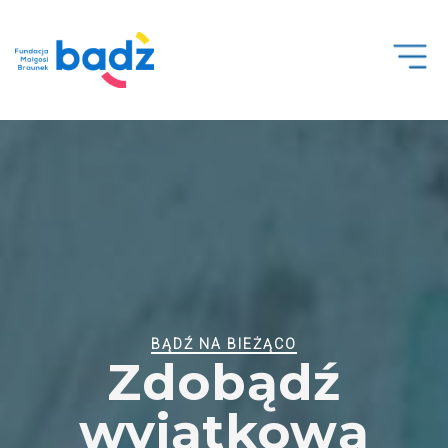
Open
Men
BĄDŹ NA BIEŻĄCO
Zdobądź
wyjątkową