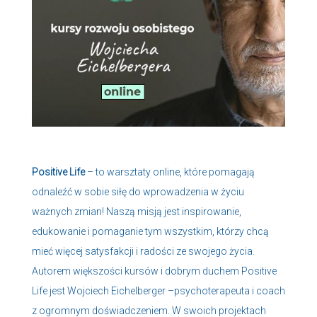
Positive Life
– to warsztaty online, które pomagają
odnaleźć w sobie siłę do wprowadzenia w życiu
ważnych zmian! Naszą misją jest inspirowanie,
edukowanie i pomaganie tym wszystkim, którzy chcą
mieć więcej satysfakcji i radości ze swojego życia.
Autorem większości kursów i dobrym duchem Positive
Life jest Wojciech Eichelberger –psychoterapeuta i coach
z ogromnym doświadczeniem. W swoich projektach