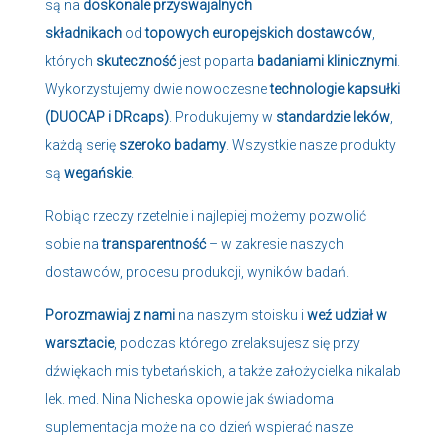
są na
doskonale przyswajalnych
składnikach
od
topowych europejskich dostawców
,
których
skuteczność
jest poparta
badaniami klinicznymi
.
Wykorzystujemy dwie nowoczesne
technologie kapsułki
(DUOCAP i DRcaps)
. Produkujemy w
standardzie leków
,
każdą serię
szeroko badamy
. Wszystkie nasze produkty
są
wegańskie
.
Robiąc rzeczy rzetelnie i najlepiej możemy pozwolić
sobie na
transparentność
– w zakresie naszych
dostawców, procesu produkcji, wyników badań.
Porozmawiaj z nami
na naszym stoisku i
weź udział w
warsztacie
, podczas którego zrelaksujesz się przy
dźwiękach mis tybetańskich, a także założycielka nikalab
lek. med. Nina Nicheska opowie jak świadoma
suplementacja może na co dzień wspierać nasze