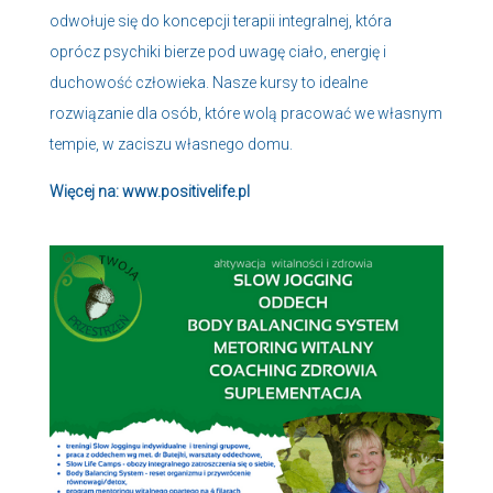
odwołuje się do koncepcji terapii integralnej, która
oprócz psychiki bierze pod uwagę ciało, energię i
duchowość człowieka. Nasze kursy to idealne
rozwiązanie dla osób, które wolą pracować we własnym
tempie, w zaciszu własnego domu.
Więcej na:
www.positivelife.pl