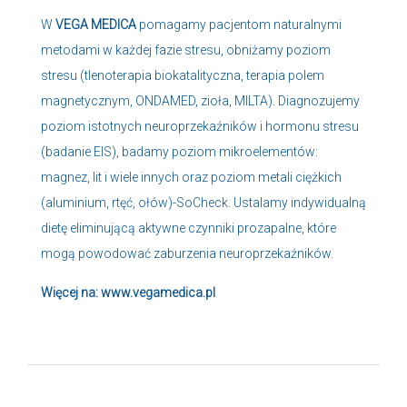
W
VEGA MEDICA
pomagamy pacjentom naturalnymi
metodami w każdej fazie stresu, obniżamy poziom
stresu (tlenoterapia biokatalityczna, terapia polem
magnetycznym, ONDAMED, zioła, MILTA). Diagnozujemy
poziom istotnych neuroprzekaźników i hormonu stresu
(badanie EIS), badamy poziom mikroelementów:
magnez, lit i wiele innych oraz poziom metali ciężkich
(aluminium, rtęć, ołów)-SoCheck. Ustalamy indywidualną
dietę eliminującą aktywne czynniki prozapalne, które
mogą powodować zaburzenia neuroprzekaźników.
Więcej na:
www.vegamedica.pl