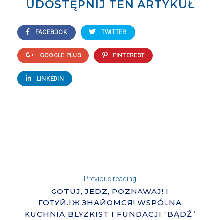
UDOSTĘPNIJ TEN ARTYKUŁ
FACEBOOK
TWITTER
GOOGLE PLUS
PINTEREST
LINKEDIN
Previous reading
GOTUJ, JEDZ, POZNAWAJ! I
ГОТУЙ.ЇЖ.ЗНАЙОМСЯ! WSPÓLNA
KUCHNIA BLYZKIST I FUNDACJI “BĄDŹ”