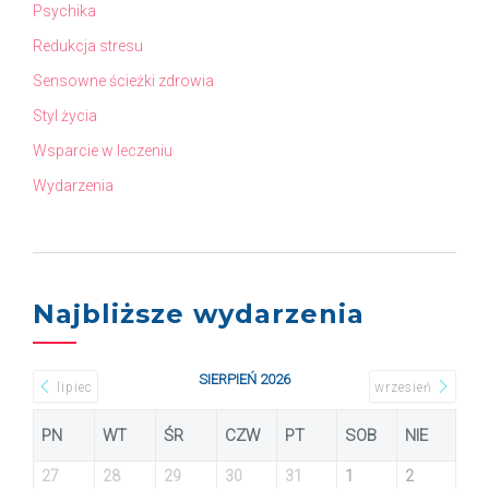
Psychika
Redukcja stresu
Sensowne ścieżki zdrowia
Styl życia
Wsparcie w leczeniu
Wydarzenia
Najbliższe wydarzenia
SIERPIEŃ 2026
lipiec
wrzesień
PN
WT
ŚR
CZW
PT
SOB
NIE
27
28
29
30
31
1
2