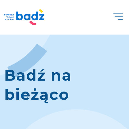
Open
Men
Badź na
bieżąco