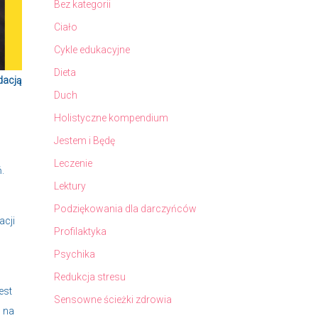
Bez kategorii
Ciało
Cykle edukacyjne
Dieta
dacją
Duch
Holistyczne kompendium
Jestem i Będę
Leczenie
.
Lektury
Podziękowania dla darczyńców
acji
Profilaktyka
Psychika
Redukcja stresu
est
Sensowne ścieżki zdrowia
m na