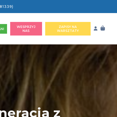
81339)
WESPRZYJ
ZAPISY NA
NI
NAS
WARSZTATY
neracja z