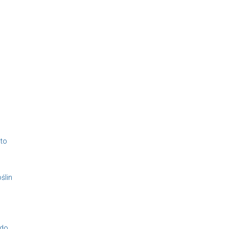
 to
ślin
 do