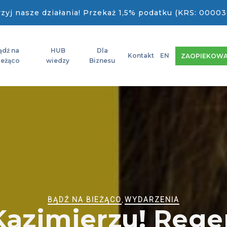
zyj nasze działania! Przekaż 1,5% podatku (KRS: 00003
ądź na
HUB
Dla
Kontakt
EN
ZAOPIEKOWA
ieżąco
wiedzy
Biznesu
BĄDŹ NA BIEŻĄCO
,
WYDARZENIA
azimierzu! Rege