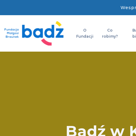
Wespr
O
Co
B
Fundacji
robimy?
b
Bądź w K