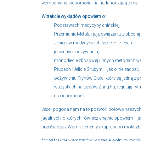
wzmacnianiu odporności na nadchodzącą zimę!
W trakcie wykładów opowiem o:
Podstawach medycyny chińskiej,
Przemianie Metalu i jej powiązaniu z obecną
Jesieni w medycynie chińskiej – jej energii,
jesiennym odżywianiu,
monodiecie zbożowej i innych metodach ws
Płucach i Jelicie Grubym – jak o nie zadbać,
odżywieniu Płynów Ciała, które są jedną z
wszystkich narządów Zang Fu, regulują ryt
na odporność).
Jeżeli pogoda nam na to pozwoli, połowę naszych z
jadalnych, o których również chętnie opowiem – ja
przećwiczę z Wami elementy akupresury i moksybu
*** W trakcie warsztatów, w czasie wolnym możliw