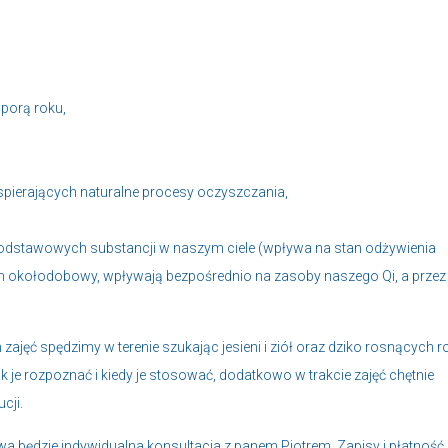
 porą roku,
pierających naturalne procesy oczyszczania,
 podstawowych substancji w naszym ciele (wpływa na stan odżywienia
m okołodobowy, wpływają bezpośrednio na zasoby naszego Qi, a przez
ajęć spędzimy w terenie szukając jesieni i ziół oraz dziko rosnących ro
k je rozpoznać i kiedy je stosować, dodatkowo w trakcie zajęć chętnie
cji.
a będzie indywidualna konsultacja z panem Piotrem. Zapisy i płatność