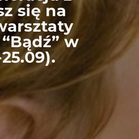
z się na
arsztaty
 “Bądź” w
25.09).