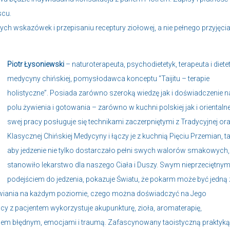
scu.
ych wskazówek i przepisaniu receptury ziołowej, a nie pełnego przyjęci
Piotr Łysoniewski
– naturoterapeuta, psychodietetyk, terapeuta i diete
medycyny chińskiej, pomysłodawca konceptu “Taijitu – terapie
holistyczne”. Posiada zarówno szeroką wiedzę jak i doświadczenie n
polu żywienia i gotowania – zarówno w kuchni polskiej jak i orientalne
swej pracy posługuje się technikami zaczerpniętymi z Tradycyjnej or
Klasycznej Chińskiej Medycyny i łączy je z kuchnią Pięciu Przemian, t
aby jedzenie nie tylko dostarczało pełni swych walorów smakowych,
stanowiło lekarstwo dla naszego Ciała i Duszy. Swym nieprzeciętny
podejściem do jedzenia, pokazuje Światu, że pokarm może być jedną 
wiania na każdym poziomie, czego można doświadczyć na Jego
cy z pacjentem wykorzystuje akupunkturę, zioła, aromaterapię,
nerwem błędnym, emocjami i traumą. Zafascynowany taoistyczną praktyką