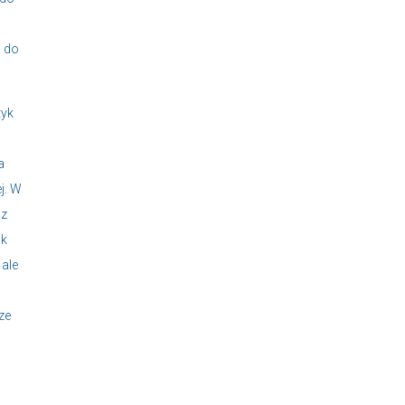
a do
tyk
a
j. W
az
ak
 ale
m
ze