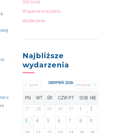
Styl życia
Wsparcie w leczeniu
na
Wydarzenia
mowej
Najbliższe
ysł
wydarzenia
SIERPIEŃ 2026
lipiec
wrzesień
nie o
PN
WT
ŚR
CZW
PT
SOB
NIE
re
27
28
29
30
31
1
2
3
4
5
6
7
8
9
10
11
12
13
14
15
16