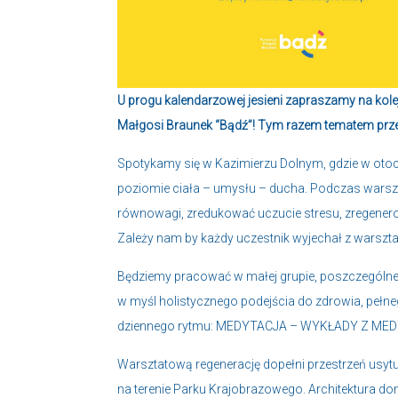
U progu kalendarzowej jesieni zapraszamy na kole
Małgosi Braunek “Bądź”! Tym razem tematem prz
Spotykamy się w Kazimierzu Dolnym, gdzie w oto
poziomie ciała – umysłu – ducha. Podczas warsz
równowagi, zredukować uczucie stresu, zregenero
Zależy nam by każdy uczestnik wyjechał z warsztat
Będziemy pracować w małej grupie, poszczególne 
w myśl holistycznego podejścia do zdrowia, pełne
dziennego rytmu: MEDYTACJA – WYKŁADY Z ME
Warsztatową regenerację dopełni przestrzeń usyt
na terenie Parku Krajobrazowego. Architektura do