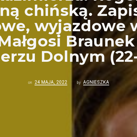
ą chińską. Zapis
owe, wyjazdowe w
 Małgosi Braunek
erzu Dolnym (22-
24 MAJA, 2022
AGNIESZKA
on
by