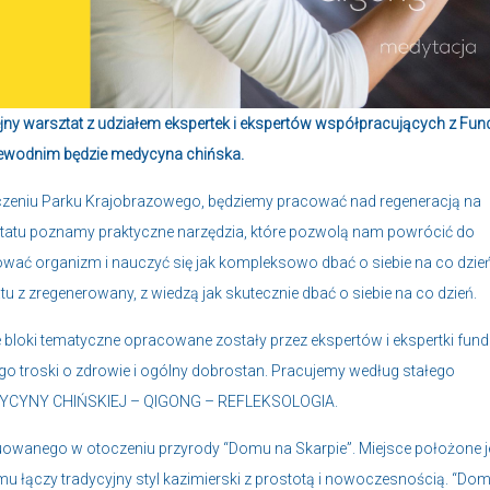
jny warsztat z udziałem ekspertek i ekspertów współpracujących z Fun
ewodnim będzie medycyna chińska.
czeniu Parku Krajobrazowego, będziemy pracować nad regeneracją na
tatu poznamy praktyczne narzędzia, które pozwolą nam powrócić do
wać organizm i nauczyć się jak kompleksowo dbać o siebie na co dzień
u z zregenerowany, z wiedzą jak skutecznie dbać o siebie na co dzień.
bloki tematyczne opracowane zostały przez ekspertów i ekspertki fund
go troski o zdrowie i ogólny dobrostan. Pracujemy według stałego
DYCYNY CHIŃSKIEJ – QIGONG – REFLEKSOLOGIA.
uowanego w otoczeniu przyrody “Domu na Skarpie”. Miejsce położone j
mu łączy tradycyjny styl kazimierski z prostotą i nowoczesnością. “Do