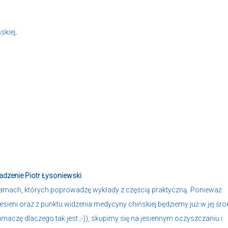
skiej;
enie Piotr Łysoniewski
amach, których poprowadzę wykłady z częścią praktyczną. Ponieważ
sieni oraz z punktu widzenia medycyny chińskiej będziemy już w jej śr
łumaczę dlaczego tak jest ;-)), skupimy się na jesiennym oczyszczaniu i