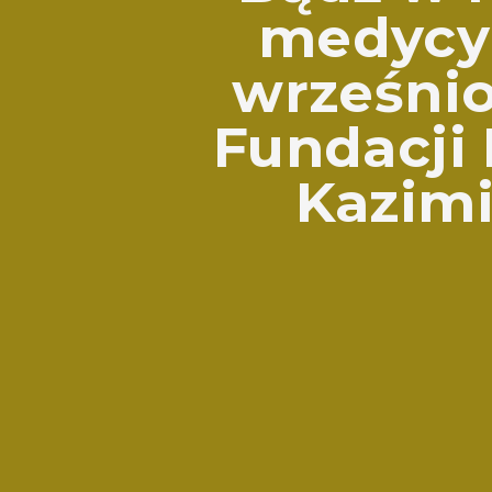
medycyn
wrześni
Fundacji
Kazimi