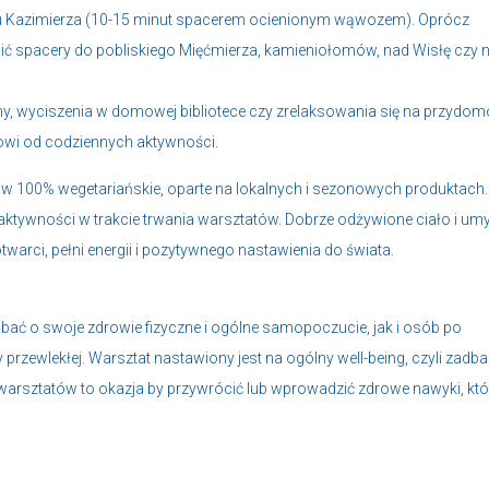
Rynku Kazimierza (10-15 minut spacerem ocienionym wąwozem). Oprócz
ć spacery do pobliskiego Mięćmierza, kamieniołomów, nad Wisłę czy 
uny, wyciszenia w domowej bibliotece czy zrelaksowania się na przydo
owi od codziennych aktywności.
 w 100% wegetariańskie, oparte na lokalnych i sezonowych produktach.
aktywności w trakcie trwania warsztatów. Dobrze odżywione ciało i um
j otwarci, pełni energii i pozytywnego nastawienia do świata.
bać o swoje zdrowie fizyczne i ogólne samopoczucie, jak i osób po
przewlekłej. Warsztat nastawiony jest na ogólny well-being, czyli zadba
warsztatów to okazja by przywrócić lub wprowadzić zdrowe nawyki, któ