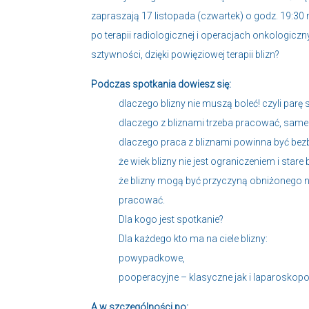
zapraszają 17 listopada (czwartek) o godz. 19:30
po terapii radiologicznej i operacjach onkologicz
sztywności, dzięki powięziowej terapii blizn?
Podczas spotkania dowiesz się:
dlaczego blizny nie muszą boleć! czyli parę
dlaczego z bliznami trzeba pracować, samemu
dlaczego praca z bliznami powinna być bezb
że wiek blizny nie jest ograniczeniem i star
że blizny mogą być przyczyną obniżonego nas
pracować.
Dla kogo jest spotkanie?
Dla każdego kto ma na ciele blizny:
powypadkowe,
pooperacyjne – klasyczne jak i laparoskop
A w szczególności po: