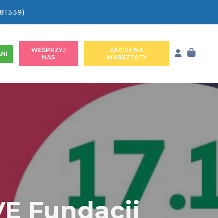
81339)
WESPRZYJ
ZAPISY NA
NI
NAS
WARSZTATY
VE Fundacji