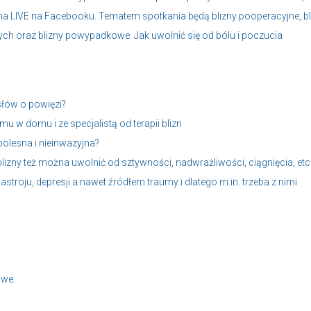
 na LIVE na Facebooku. Tematem spotkania będą blizny pooperacyjne, bl
nych oraz blizny powypadkowe. Jak uwolnić się od bólu i poczucia
 słów o powięzi?
 w domu i ze specjalistą od terapii blizn
olesna i nieinwazyjna?
e blizny też można uwolnić od sztywności, nadwrażliwości, ciągnięcia, etc
troju, depresji a nawet źródłem traumy i dlatego m.in. trzeba z nimi
owe.