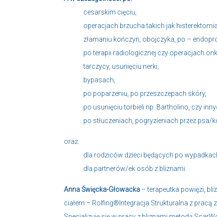
cesarskim cięciu,
operacjach brzucha takich jak histerektom
złamaniu kończyn, obojczyka, po – endoprot
po terapii radiologicznej czy operacjach on
tarczycy, usunięciu nerki,
bypasach,
po poparzeniu, po przeszczepach skóry,
po usunięciu torbieli np. Bartholino, czy inny
po stłuczeniach, pogryzieniach przez psa/ko
oraz:
dla rodziców dzieci będących po wypadkach
dla partnerów/ek osób z bliznami.
Anna Święcka-Głowacka
– terapeutka powięzi, bli
ciałem – Rolfing®Integracja Strukturalna z pracą
Specjalizuję się w pracy z bliznami metodą ScarWo