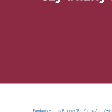
Fundacja Małgosi Braunek “Bądź” oraz Anna Świę