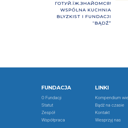
ГОТУЙ.ЇЖ.ЗНАЙОМСЯ!
WSPÓLNA KUCHNIA
BLYZKIST I FUNDACJI
“BĄDŹ”
FUNDACJA
LINKI
O Fundacji
Kompendium wi
Statut
Bądź na czasie
Zespół
Kontakt
Współpraca
Wesprzyj nas