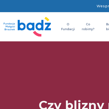
Wespr
O
Co
B
Fundacji
robimy?
b
Czy blizny