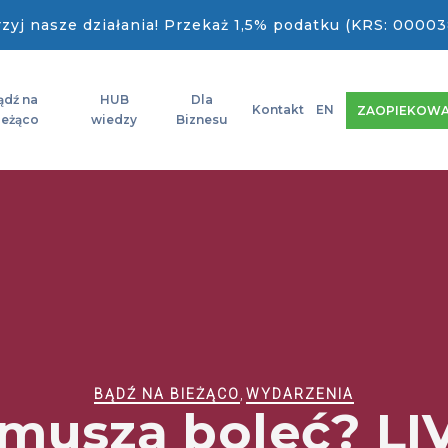
zyj nasze działania! Przekaż 1,5% podatku (KRS: 00003
ądź na
HUB
Dla
Kontakt
EN
ZAOPIEKOWA
ieżąco
wiedzy
Biznesu
BĄDŹ NA BIEŻĄCO
,
WYDARZENIA
 muszą boleć? LI