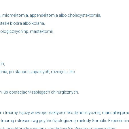
ia, miomektomia, appendektomia albo cholecystektomia,
ezie biodra albo kolana,
kologicznych np. mastektomii,
ch,
nia, po stanach zapalnych, rozcięciu, etc.
 lub operacjach/zabiegach chirurgicznych.
zn i traumy. Łączy w swojej praktyce metodę holistycznej, manualnej pra
 z traumą i stresem wg psychofizjologicznej metody Somatic Experiencin
rk, przy której korzystam z podejścia SE. Więcej na:
www.rolfing-