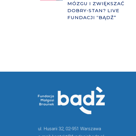
MÓZGU I ZWIĘKSZAĆ
DOBRY-STAN? LIVE
FUNDACJI “BĄDŹ”
ul. Husarii 32, 02-951 Warszawa