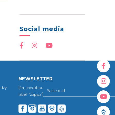
Social media
NEWSLETTER
edzy
[fm_checkbox
label="zapisz"]