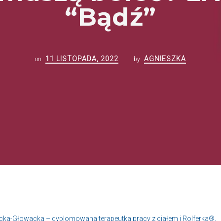
“Bądź”
11 LISTOPADA, 2022
AGNIESZKA
on
by
cka-Głowacka – dyplomowana terapeutka pracy z ciałem i Rolferka®,