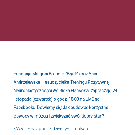
Fundacja Małgosi Braunek “Bądź” oraz Ania
Andrzejewska – nauczycielka Treningu Pozytywnej
Neuroplastyczności wg Ricka Hansona, zapraszają 24
listopada (czwartek) o godz. 18:00 na LIVE na
Facebooku. Dowiemy się: Jak budować korzystne
obwody w mózgu i zwiększać swój dobry-stan?
Mózg uczy się na codziennych, małych