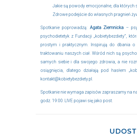
Jakie są powody emocjonalne, dla których 
Zdrowe podejście do własnych pragnień żyw
Spotkanie poprowadzą:
Agata Ziemnicka
– psy
psychodietetyk z Fundacji „kobietybezdiety”, k
prostym i praktycznym. Inspirują do dbania o
traktowaniu naszych ciał. Wśród nich są psycholoż
samych siebie i dla swojego zdrowia, a nie roz
osiągnięcia, dlatego działają pod hasłem „
kob
kontakt@kobietybezdiety.pl
.
Spotkanie nie wymaga zapisów zapraszamy na nasz
godz. 19:00. LIVE pojawi się jako post.
UDOST