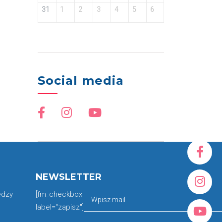
31
1
2
3
4
5
6
Social media
NEWSLETTER
edzy
[fm_checkbox
label="zapisz"]