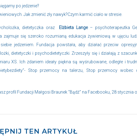
sięgamy po jedzenie?
ieniowych. Jak zmienić zły nawyk?Czym karmić ciało w stresie.
cholożka, dietetyczka oraz
Elżbieta Lange
– psychoterapeutka Ges
tóra zajmuje się szeroko rozumianą edukacja żywieniową w ujęciu lud
 siebie jedzeniem. Fundacja powstała, aby działać przeciw opresy
ki, dietetyczki i psychodietetyczki. Zrzeszyły się i działają z szacun
miaru XS. Ich zdaniem ideały piękna są wyśrubowane, odległe i trud
ietybezdiety
”- Stop przemocy na talerzu, Stop przemocy wobec c
 profil Fundacji Małgosi Braunek “Bądź” na Facebooku, 28 stycznia 
ĘPNIJ TEN ARTYKUŁ