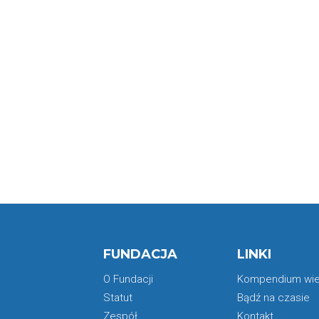
FUNDACJA
LINKI
O Fundacji
Kompendium wi
Statut
Bądź na czasie
Zespół
Kontakt