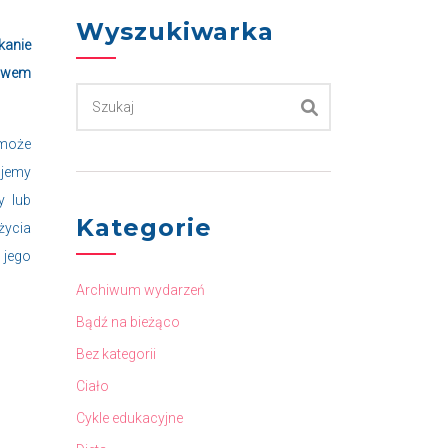
Wyszukiwarka
kanie
ływem
 może
ujemy
y lub
Kategorie
życia
 jego
Archiwum wydarzeń
Bądź na bieżąco
Bez kategorii
Ciało
Cykle edukacyjne