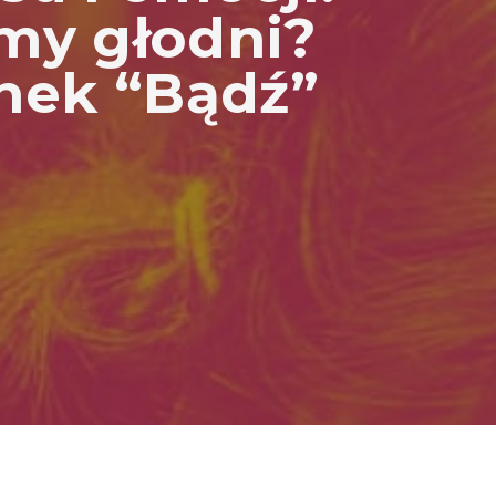
my głodni?
unek “Bądź”