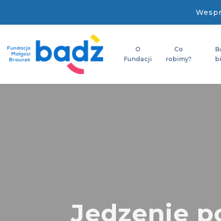
Wespr
O
Co
B
Fundacji
robimy?
b
Jedzenie p