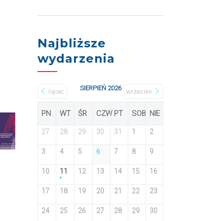
Najbliższe
wydarzenia
SIERPIEŃ 2026
lipiec
wrzesień
PN
WT
ŚR
CZW
PT
SOB
NIE
27
28
29
30
31
1
2
3
4
5
6
7
8
9
10
11
12
13
14
15
16
17
18
19
20
21
22
23
24
25
26
27
28
29
30