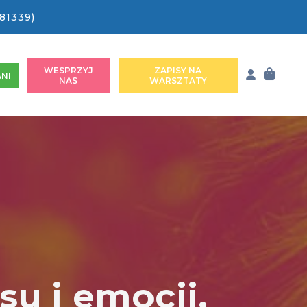
81339)
WESPRZYJ
ZAPISY NA
NI
NAS
WARSZTATY
u i emocji.