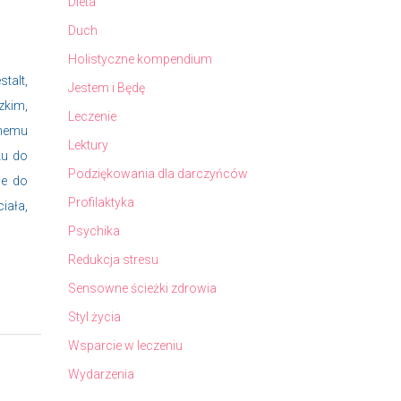
Dieta
Duch
Holistyczne kompendium
talt,
Jestem i Będę
zkim,
Leczenie
jnemu
Lektury
ku do
Podziękowania dla darczyńców
ne do
Profilaktyka
iała,
Psychika
Redukcja stresu
o
Sensowne ścieżki zdrowia
Styl życia
Wsparcie w leczeniu
Wydarzenia