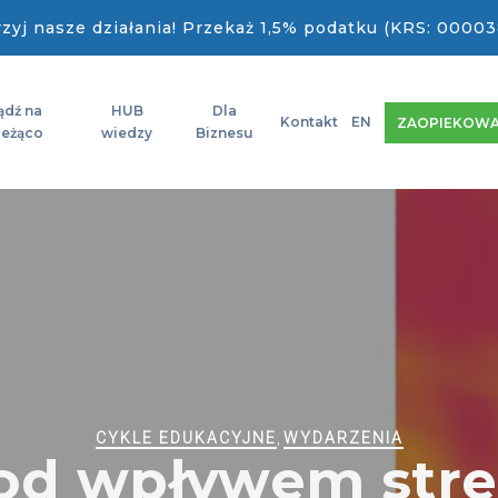
zyj nasze działania! Przekaż 1,5% podatku (KRS: 00003
ądź na
HUB
Dla
Kontakt
EN
ZAOPIEKOWA
ieżąco
wiedzy
Biznesu
CYKLE EDUKACYJNE
,
WYDARZENIA
od wpływem stres