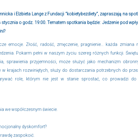
icka i Elżbieta Lange z Fundacji “kobietybezdiety”, zapraszają na spot
8 stycznia o godz. 19:00. Tematem spotkania będzie: Jedzenie pod wp
ni?
ze emocje. Złość, radość, zmęczenie, pragnienie… każda zmiana
dzenia. Pokarm pełni w naszym życiu szereg różnych funkcji. Święt
ia, sprawienia przyjemności, może służyć jako mechanizm obronn
 w krajach rozwiniętych, służy do dostarczania potrzebnych do prze
grywać role, którym nie jest w stanie sprostać, co prowadzi do
enia we współczesnym świecie.
emocjonalny dyskomfort?
prawdę zaspokoić.