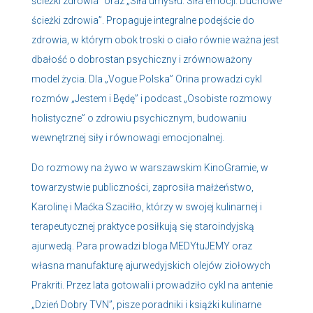
ścieżki zdrowia” oraz „Siła umysłu. Siła emocji. Duchowe
ścieżki zdrowia”. Propaguje integralne podejście do
zdrowia, w którym obok troski o ciało równie ważna jest
dbałość o dobrostan psychiczny i zrównoważony
model życia. Dla „Vogue Polska” Orina prowadzi cykl
rozmów „Jestem i Będę” i podcast „Osobiste rozmowy
holistyczne” o zdrowiu psychicznym, budowaniu
wewnętrznej siły i równowagi emocjonalnej.
Do rozmowy na żywo w warszawskim KinoGramie, w
towarzystwie publiczności, zaprosiła małżeństwo,
Karolinę i Maćka Szaciłło, którzy w swojej kulinarnej i
terapeutycznej praktyce posiłkują się staroindyjską
ajurwedą. Para prowadzi bloga MEDYtuJEMY oraz
własna manufakturę ajurwedyjskich olejów ziołowych
Prakriti. Przez lata gotowali i prowadziło cykl na antenie
„Dzień Dobry TVN”, pisze poradniki i książki kulinarne