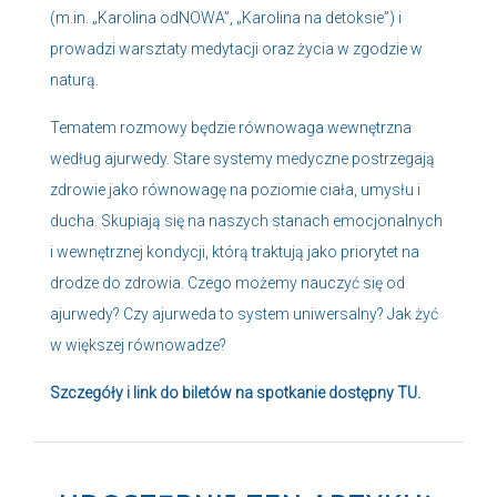
(m.in. „Karolina odNOWA”, „Karolina na detoksie”) i
prowadzi warsztaty medytacji oraz życia w zgodzie w
naturą.
Tematem rozmowy będzie równowaga wewnętrzna
według ajurwedy. Stare systemy medyczne postrzegają
zdrowie jako równowagę na poziomie ciała, umysłu i
ducha. Skupiają się na naszych stanach emocjonalnych
i wewnętrznej kondycji, którą traktują jako priorytet na
drodze do zdrowia. Czego możemy nauczyć się od
ajurwedy? Czy ajurweda to system uniwersalny? Jak żyć
w większej równowadze?
Szczegóły i link do biletów na spotkanie dostępny
TU
.