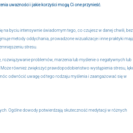
nia uważności i jakie korzyści mogą Ci one przynieść.
ię na byciu intensywnie świadomym tego, co czujesz w danej chwili, bez
bejmuje metody oddychania, prowadzone wizualizacje i inne praktyki maj
zmniejszeniu stresu.
ie, rozwiązywanie problemów, marzenia lub myślenie o negatywnych lub
oże również zwiększyć prawdopodobieństwo wystąpienia stresu, lęku
móc odwrócić uwagę od tego rodzaju myślenia i zaangażować się w
nych. Ogólne dowody potwierdzają skuteczność medytacji w różnych