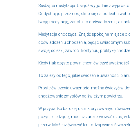
Siedząca medytacja. Usiądź wygodnie z wyprosto
Oddychając przez nos, skup się na oddechu wchod
twoją medytację, zanotuj to doświadczenie, a nas
Medytacja chodząca. Znajdź spokojne miejsce o dłu
doświadczeniu chodzenia, będąc świadomym subt
swojej ścieżki, zawróć i kontynuuj praktykę cho
Kiedy i jak często powinienem ćwiczyć uważność?
To zależy od tego, jakie ćwiczenie uważności plan
Proste ćwiczenia uważności można ćwiczyć w dowo
angażowanie zmysłów na świeżym powietrzu.
W przypadku bardziej ustrukturyzowanych ćwiczeń
pozycji siedzącej, musisz zarezerwować czas, w 
przerw. Możesz ćwiczyć ten rodzaj ćwiczeń wcześ