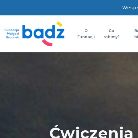
Wespr
O
Co
B
Fundacji
robimy?
b
Ćwiczenia 