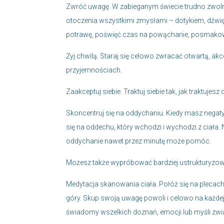
Zwróć uwagę. W zabieganym świecie trudno zwolni
otoczenia wszystkimi zmysłami – dotykiem, dźwię
potrawę, poświęć czas na powąchanie, posmakowan
Żyj chwilą. Staraj się celowo zwracać otwartą, ak
przyjemnościach.
Zaakceptuj siebie. Traktuj siebie tak, jak traktujesz
Skoncentruj się na oddychaniu. Kiedy masz negaty
się na oddechu, który wchodzi i wychodzi z ciała
oddychanie nawet przez minutę może pomóc.
Możesz także wypróbować bardziej ustrukturyzowa
Medytacja skanowania ciała. Połóż się na plecac
góry. Skup swoją uwagę powoli i celowo na każdej 
świadomy wszelkich doznań, emocji lub myśli zwi