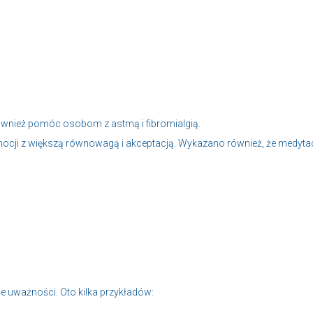
wnież pomóc osobom z astmą i fibromialgią.
ocji z większą równowagą i akceptacją. Wykazano również, że medytac
e uważności. Oto kilka przykładów: