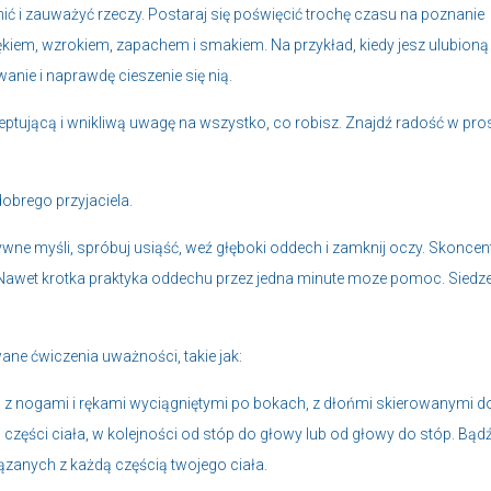
ć i zauważyć rzeczy. Postaraj się poświęcić trochę czasu na poznanie
kiem, wzrokiem, zapachem i smakiem. Na przykład, kiedy jesz ulubioną
ie i naprawdę cieszenie się nią.
ceptującą i wnikliwą uwagę na wszystko, co robisz. Znajdź radość w pro
 dobrego przyjaciela.
wne myśli, spróbuj usiąść, weź głęboki oddech i zamknij oczy. Skoncent
. Nawet krotka praktyka oddechu przez jedna minute moze pomoc. Siedze
ne ćwiczenia uważności, takie jak:
h z nogami i rękami wyciągniętymi po bokach, z dłońmi skierowanymi d
części ciała, w kolejności od stóp do głowy lub od głowy do stóp. Bąd
ązanych z każdą częścią twojego ciała.