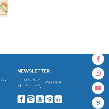
NEWSLETTER
edzy
[fm_checkbox
label="zapisz"]