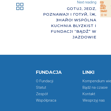
Next reading
GOTUJ, JEDZ,
POZNAWAJ! I ГОТУЙ, ЇЖ,
ЗНАЙО! WSPÓLNA
KUCHNIA BLYZKIST I
FUNDACJI “BĄDŹ” W
JAZDOWIE
FUNDACJA
LINKI
O Fundacji
Kompendium wi
Statut
Bądź na czasie
Zespół
Kontakt
Współpraca
Wesprzyj nas