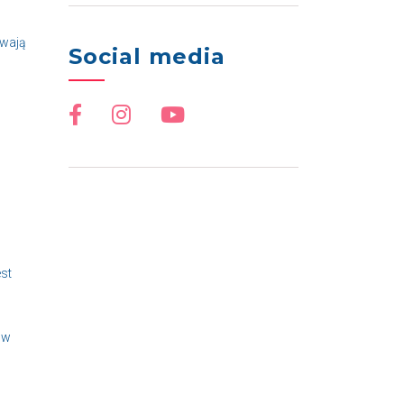
ywają
Social media
st
 w