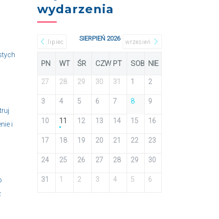
wydarzenia
SIERPIEŃ 2026
lipiec
wrzesień
stych
PN
WT
ŚR
CZW
PT
SOB
NIE
27
28
29
30
31
1
2
3
4
5
6
7
8
9
ruj
10
11
12
13
14
15
16
nie i
17
18
19
20
21
22
23
24
25
26
27
28
29
30
31
1
2
3
4
5
6
o
ź