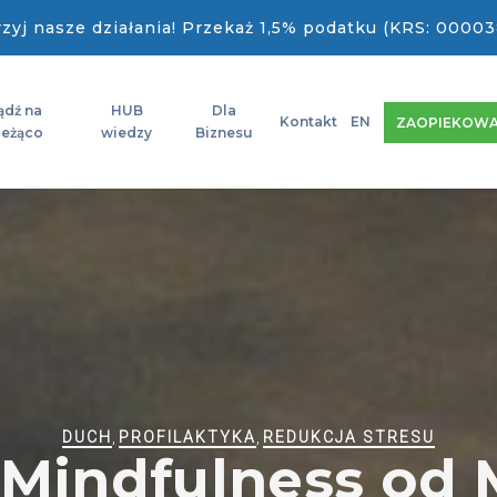
zyj nasze działania! Przekaż 1,5% podatku (KRS: 00003
ądź na
HUB
Dla
Kontakt
EN
ZAOPIEKOWA
ieżąco
wiedzy
Biznesu
DUCH
,
PROFILAKTYKA
,
REDUKCJA STRESU
Mindfulness od 