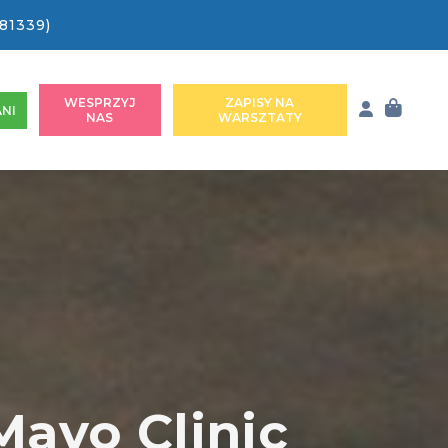
81339)
WESPRZYJ
ZAPISY NA
NI
NAS
WARSZTATY
Mayo Clinic