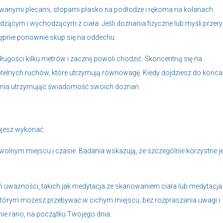
wanymi plecami, stopami płasko na podłodze i rękoma na kolanach.
zącym i wychodzącym z ciała. Jeśli doznania fizyczne lub myśli przer
tępnie ponownie skup się na oddechu.
gości kilku metrów i zacznij powoli chodzić. Skoncentruj się na
elnych ruchów, które utrzymują równowagę. Kiedy dojdziesz do końca
dzenia utrzymując świadomość swoich doznań.
ujesz wykonać.
lnym miejscu i czasie. Badania wskazują, że szczególnie korzystne je
 uważności, takich jak medytacja ze skanowaniem ciała lub medytacja
którym możesz przebywać w cichym miejscu, bez rozpraszania uwagi i
nie rano, na początku Twojego dnia.