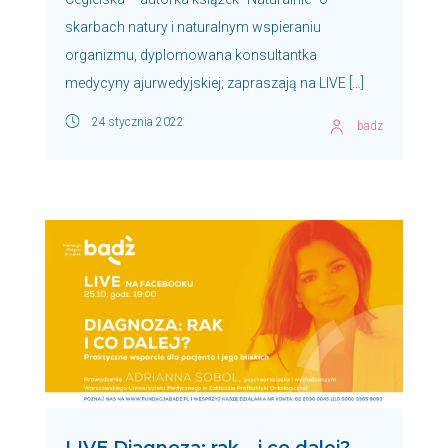
skarbach natury i naturalnym wspieraniu
organizmu, dyplomowana konsultantka
medycyny ajurwedyjskiej; zapraszają na LIVE […]
24 stycznia 2022
badz
LIVE Diagnoza: rak – i co dalej?