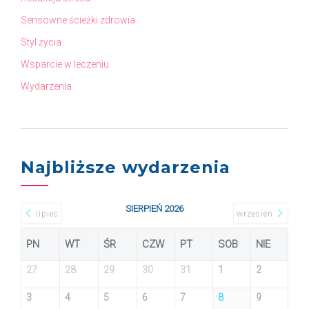
Sensowne ścieżki zdrowia
Styl życia
Wsparcie w leczeniu
Wydarzenia
Najbliższe wydarzenia
SIERPIEŃ 2026
lipiec
wrzesień
PN
WT
ŚR
CZW
PT
SOB
NIE
27
28
29
30
31
1
2
3
4
5
6
7
8
9