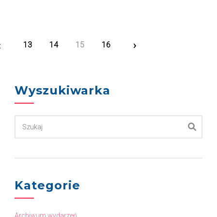
«
›
13
14
15
16
First
Next
Wyszukiwarka
Kategorie
Archiwum wydarzeń